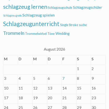
schlagzeug lernen
Schlagzeugschüler
Schlagzeugschule
Schlagzeug spielen
Schlagzeugsolo
Schlagzeugunterricht
Single Stroke
suche
Trommeln
Wedding
Trommelwirbel
Töne
August 2026
M
D
M
D
F
S
S
1
2
3
4
5
6
7
8
9
10
11
12
13
14
15
16
17
18
19
20
21
22
23
24
25
26
27
28
29
30