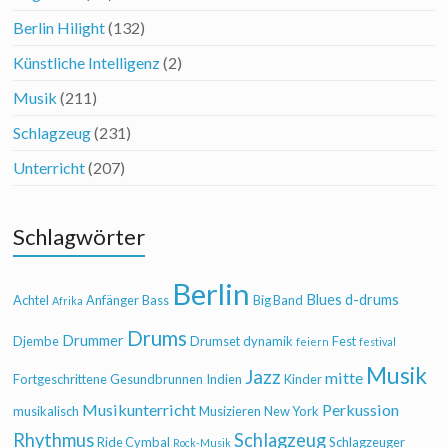
Berlin Hilight
(132)
Künstliche Intelligenz
(2)
Musik
(211)
Schlagzeug
(231)
Unterricht
(207)
Schlagwörter
Berlin
Blues
d-drums
Achtel
Anfänger
Bass
Big Band
Afrika
Drums
Drummer
Djembe
Drumset
dynamik
Fest
feiern
festival
Musik
Jazz
mitte
Fortgeschrittene
Gesundbrunnen
Indien
Kinder
Musikunterricht
Perkussion
musikalisch
Musizieren
New York
Rhythmus
Schlagzeug
Ride Cymbal
Schlagzeuger
Rock-Musik