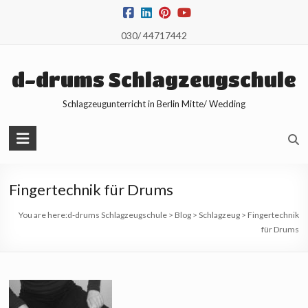
Skip
to
030/ 44717442
content
d-drums Schlagzeugschule
Schlagzeugunterricht in Berlin Mitte/ Wedding
Fingertechnik für Drums
You are here:
d-drums Schlagzeugschule
>
Blog
>
Schlagzeug
>
Fingertechnik
für Drums