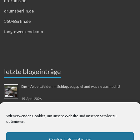
d-drums.de
drumsberlin.de
360-Berlin.de
tango-weekend.com
letzte blogeinträge
Die 4 Arbeitsfelder im Schlagzeugspiel und was sie ausmacht!
15. April 2026
MMM-Musik-Mensch-Maschine
Wir verwenden Cookies, um unsere Website und unseren Service zu
optimieren.
31. August 2025
Berliner Flughafen Tegel – Berlin-Bangkok
Cookies akzeptieren