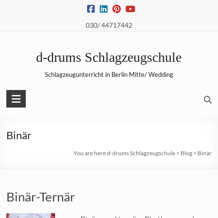
Skip
to
030/ 44717442
content
d-drums Schlagzeugschule
Schlagzeugunterricht in Berlin Mitte/ Wedding
Binär
You are here:
d-drums Schlagzeugschule
>
Blog
>
Binär
Binär-Ternär