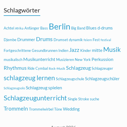
Schlagwörter
Berlin
Blues
d-drums
Achtel
Anfänger
Bass
Big Band
Afrika
Drums
Drummer
Djembe
Drumset
dynamik
Fest
feiern
festival
Musik
Jazz
mitte
Fortgeschrittene
Gesundbrunnen
Indien
Kinder
Musikunterricht
Perkussion
musikalisch
Musizieren
New York
Rhythmus
Schlagzeug
Ride Cymbal
Schlagzeuger
Rock-Musik
schlagzeug lernen
Schlagzeugschüler
Schlagzeugschule
Schlagzeug spielen
Schlagzeugsolo
Schlagzeugunterricht
Single Stroke
suche
Trommeln
Wedding
Trommelwirbel
Töne