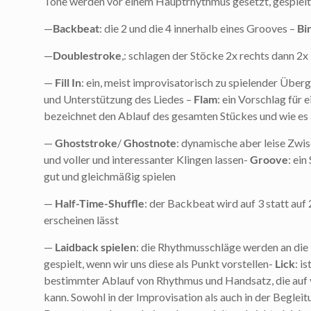
Töne werden vor einem Hauptrhythmus gesetzt, gespielt
—
Backbeat
: die 2 und die 4 innerhalb eines Grooves –
Bi
—
Doublestroke
,: schlagen der Stöcke 2x rechts dann 2x 
—
Fill In
: ein, meist improvisatorisch zu spielender Übe
und Unterstützung des Liedes –
Flam
: ein Vorschlag für 
bezeichnet den Ablauf des gesamten Stückes und wie es a
—
Ghoststroke
/
Ghostnote
: dynamische aber leise Zwis
und voller und interessanter Klingen lassen-
Groove
: ei
gut und gleichmäßig spielen
—
Half-Time-Shuffle
: der Backbeat wird auf 3 statt au
erscheinen lässt
—
Laidback spielen
: die Rhythmusschläge werden an die 
gespielt, wenn wir uns diese als Punkt vorstellen-
Lick
: i
bestimmter Ablauf von Rhythmus und Handsatz, die auf 
kann. Sowohl in der Improvisation als auch in der Beglei