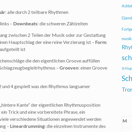
Achte
när
: alle durch 2 teilbare Rhythmen
Djem
links –
Downbeats
: die schweren Zählzeiten
Fortg
rgang zwischen 2 Teilen der Musik oder zur Gestaltung
musik
einen Hauptschlag der eine reine Verzierung ist –
Form
:
Rhy
ufgeteilt ist
sch
chenschläge die den eigentlichen Groove auffüllen
n Schlagzeugbegleitrhythmus –
Grooven
: einen Groove
Schlag
Sch
f 2 und 4 gespielt was den Rhythmus langsamer
Tro
„hintere Kante“ der eigentlichen Rhythmusposition
st ein Trick und eine vorbereitete Phrase, ein
viele verschiedene Situationen angewendet werden
M
tung –
Lineardrumming
: die einzelnen Instrumente des