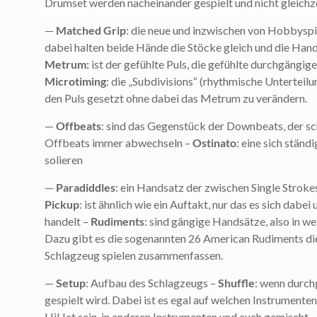
Drumset werden nacheinander gespielt und nicht gleichz
—
Matched Grip
: die neue und inzwischen von Hobbyspi
dabei halten beide Hände die Stöcke gleich und die Handi
Metrum:
ist der gefühlte Puls, die gefühlte durchgängi
Microtiming
: die „Subdivisions“ (rhythmische Untertei
den Puls gesetzt ohne dabei das Metrum zu verändern.
—
Offbeats
: sind das Gegenstück der Downbeats, der s
Offbeats immer abwechseln –
Ostinato
: eine sich stän
solieren
—
Paradiddles
: ein Handsatz der zwischen Single Stro
Pickup
: ist ähnlich wie ein Auftakt, nur das es sich dab
handelt –
Rudiments
: sind gängige Handsätze, also in 
Dazu gibt es die sogenannten 26 American Rudiments di
Schlagzeug spielen zusammenfassen.
—
Setup
: Aufbau des Schlagzeugs –
Shuffle
: wenn durchg
gespielt wird. Dabei ist es egal auf welchen Instrumenten
HiHat sein, in anderen Instrumenten und auch gemischt. 