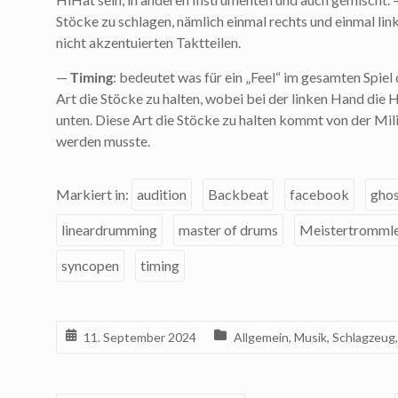
Stöcke zu schlagen, nämlich einmal rechts und einmal l
nicht akzentuierten Taktteilen.
—
Timing
: bedeutet was für ein „Feel“ im gesamten Spie
Art die Stöcke zu halten, wobei bei der linken Hand die
unten. Diese Art die Stöcke zu halten kommt von der Mil
werden musste.
Markiert in:
audition
Backbeat
facebook
gho
lineardrumming
master of drums
Meistertromml
syncopen
timing
11. September 2024
Allgemein
,
Musik
,
Schlagzeug