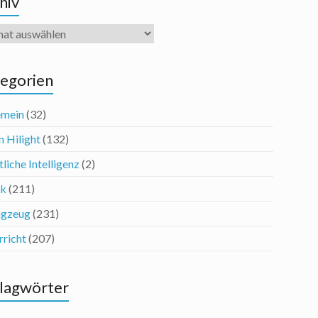
hiv
iv
egorien
emein
(32)
n Hilight
(132)
liche Intelligenz
(2)
ik
(211)
agzeug
(231)
rricht
(207)
lagwörter