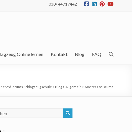
030/ 44717442
lagzeug Online lernen
Kontakt
Blog
FAQ
 here:
d-drums Schlagzeugschule
>
Blog
>
Allgemein
>
Masters of Drums