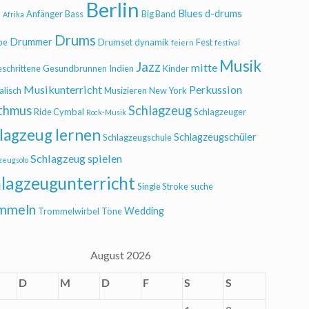
Berlin
Blues
d-drums
l
Anfänger
Bass
Big Band
Afrika
Drums
Drummer
be
Drumset
dynamik
Fest
feiern
festival
Musik
Jazz
mitte
eschrittene
Gesundbrunnen
Indien
Kinder
Musikunterricht
Perkussion
alisch
Musizieren
New York
thmus
Schlagzeug
Ride Cymbal
Schlagzeuger
Rock-Musik
lagzeug lernen
Schlagzeugschüler
Schlagzeugschule
Schlagzeug spielen
zeugsolo
lagzeugunterricht
Single Stroke
suche
mmeln
Wedding
Trommelwirbel
Töne
August 2026
D
M
D
F
S
S