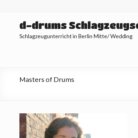
Skip
to
content
d-drums Schlagzeugs
Schlagzeugunterricht in Berlin Mitte/ Wedding
Masters of Drums