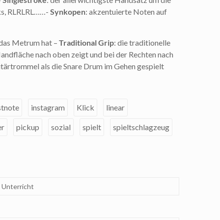
inks, RLRLRL……-
Synkopen
: akzentuierte Noten auf
l das Metrum hat –
Traditional Grip
: die traditionelle
 Handfläche nach oben zeigt und bei der Rechten nach
itärtrommel als die Snare Drum im Gehen gespielt
stnote
instagram
Klick
linear
er
pickup
sozial
spielt
spieltschlagzeug
,
Unterricht