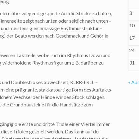
eitig
3
elern überwiegend gespielte Art die Stöcke zu halten,
nnenseite zeigt nach unten oder seitlich nach unten –
10
ge und meistens gleichmässige Rhythmusstruktur –
lung) der Beats werden nach Geschmack und Gehör in
17
24
chweren Taktteile, wobei sich im Rhythmus Down und
dig widerholdene Rhythmusfigur um z.B. darüber zu
31
kes und Doublestrokes abwechselt, RLRR-LRLL –
« Apr
ei um eine prägnante, stakkatoartige Form des Auftakts
welchem Wechsel der Hände wir den Stock schlagen.
e die Grundbausteine für die Handsätze zum
ängig die erste und dritte Triole einer Viertel immer
 diese Triolen gespielt werden. Das kann auf der
–
Singlestroke
: der allerwichtigste Handsatz um die