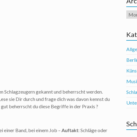
Arc
Arch
Kat
Allg
Berli
Künst
Mus
len Schlagzeugern gekannt und beherrscht werden.
Schl
.Lese sie Dir durch und frage dich was davon kennst du
Unte
gut beherrscht du diese Begriffe in der Praxis ?
Sch
ei einer Band, bei einem Job –
Auftakt
: Schläge oder