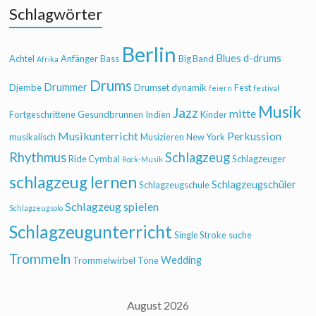
Schlagwörter
Berlin
Blues
d-drums
Achtel
Anfänger
Bass
Big Band
Afrika
Drums
Drummer
Djembe
Drumset
dynamik
Fest
feiern
festival
Musik
Jazz
mitte
Fortgeschrittene
Gesundbrunnen
Indien
Kinder
Musikunterricht
Perkussion
musikalisch
Musizieren
New York
Rhythmus
Schlagzeug
Ride Cymbal
Schlagzeuger
Rock-Musik
schlagzeug lernen
Schlagzeugschüler
Schlagzeugschule
Schlagzeug spielen
Schlagzeugsolo
Schlagzeugunterricht
Single Stroke
suche
Trommeln
Wedding
Trommelwirbel
Töne
August 2026