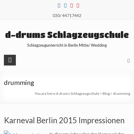
Skip
to
030/ 44717442
content
d-drums Schlagzeugschule
Schlagzeugunterricht in Berlin Mitte/ Wedding
drumming
You are here:
d-drums Schlagzeugschule
>
Blog
>
drumming
Karneval Berlin 2015 Impressionen
In diesem Jahr wäre der Karneval der