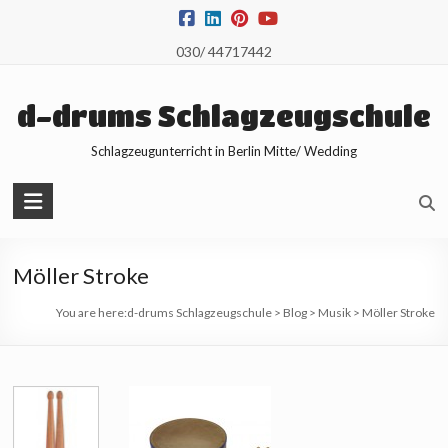
Skip
to
030/ 44717442
content
d-drums Schlagzeugschule
Schlagzeugunterricht in Berlin Mitte/ Wedding
Möller Stroke
You are here:
d-drums Schlagzeugschule
>
Blog
>
Musik
>
Möller Stroke