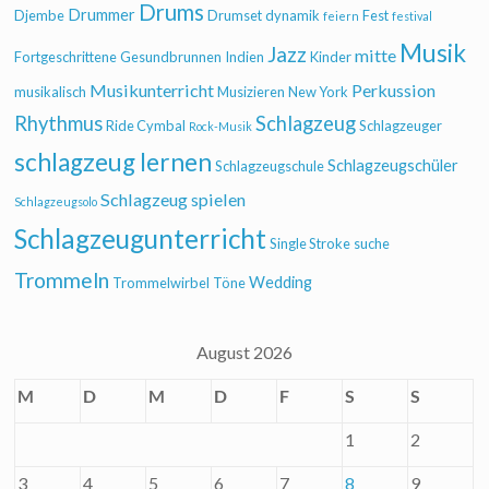
Drums
Drummer
Djembe
Drumset
dynamik
Fest
feiern
festival
Musik
Jazz
mitte
Fortgeschrittene
Gesundbrunnen
Indien
Kinder
Musikunterricht
Perkussion
musikalisch
Musizieren
New York
Rhythmus
Schlagzeug
Ride Cymbal
Schlagzeuger
Rock-Musik
schlagzeug lernen
Schlagzeugschüler
Schlagzeugschule
Schlagzeug spielen
Schlagzeugsolo
Schlagzeugunterricht
Single Stroke
suche
Trommeln
Wedding
Trommelwirbel
Töne
August 2026
M
D
M
D
F
S
S
1
2
3
4
5
6
7
8
9