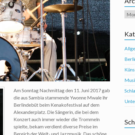
Arc
Arch
Kat
Allg
Berli
Künst
Mus
Am Sonntag Nachmittag den 11. Juni 2017 gab
Schl
die aus Sambia stammende Ywonne Mwale ihr
Unte
Berlindebüt beim Kenakofestival auf dem
Alexanderplatz. Die Sängerin, die bei dem
Konzert auch immer wieder die Trommeln
Sch
spielte, bekam verdient diverse Preise im
Bereich der Welt- und Jazzmusik. Das schöne