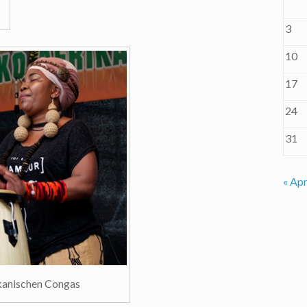
3
10
17
24
31
« Apr
kanischen Congas