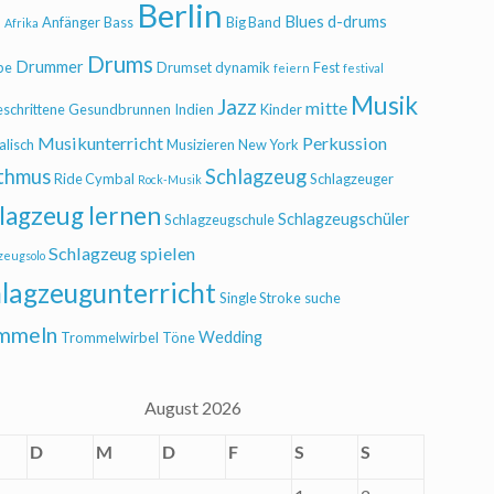
Berlin
Blues
d-drums
l
Anfänger
Bass
Big Band
Afrika
Drums
Drummer
be
Drumset
dynamik
Fest
feiern
festival
Musik
Jazz
mitte
eschrittene
Gesundbrunnen
Indien
Kinder
Musikunterricht
Perkussion
alisch
Musizieren
New York
thmus
Schlagzeug
Ride Cymbal
Schlagzeuger
Rock-Musik
lagzeug lernen
Schlagzeugschüler
Schlagzeugschule
Schlagzeug spielen
zeugsolo
lagzeugunterricht
Single Stroke
suche
mmeln
Wedding
Trommelwirbel
Töne
August 2026
D
M
D
F
S
S