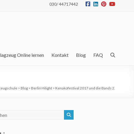
030/ 44717442
lagzeug Online lernen
Kontakt
Blog
FAQ
zeugschule
>
Blog
>
Berlin Hilight
>
Kenakofestival 2017 und die Bands 2.