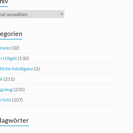
hiv
iv
egorien
emein
(32)
n Hilight
(132)
liche Intelligenz
(2)
ik
(211)
agzeug
(231)
rricht
(207)
lagwörter