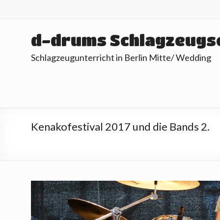
Skip
to
content
d-drums Schlagzeugs
Schlagzeugunterricht in Berlin Mitte/ Wedding
Kenakofestival 2017 und die Bands 2.