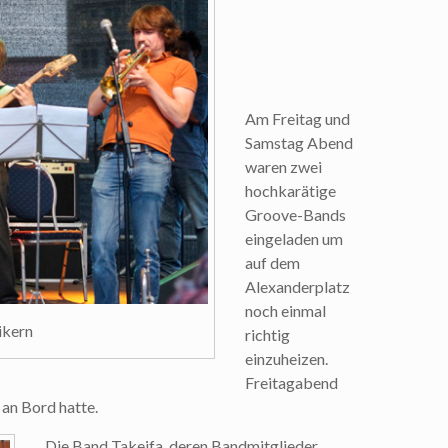
Am Freitag und
Samstag Abend
waren zwei
hochkarätige
Groove-Bands
eingeladen um
auf dem
Alexanderplatz
noch einmal
ikern
richtig
einzuheizen.
Freitagabend
 an Bord hatte.
Die Band Takeifa, deren Bandmitglieder