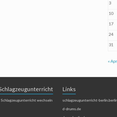
3
10
17
24
31
« Apr
Schlagzeugunterricht
Links
 Schlagzeugunterricht wechseln
schlagzeugunterricht-berlin.berli
d-drums.de