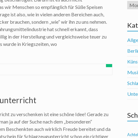
Arch
as wir Menschen so empfänglich für Süße Speisen
rage ist also, wie in vielen anderen Bereichen auch,
ucker brauchen, sondern „wie“ wir ihn zu uns nehmen.
Kat
hrungsmittelindustrie hat schnell erkannt, dass
llig in der Herstellung und vergleichsweise teuer zu
Allg
as wurde in Kriegszeiten, wo
Berli
Künst
Mus
Schl
Unte
unterricht
Sch
icht zu verschenken ist eine schöne Idee! Gerade zu
man ja auf der Suche nach dem „besonderen“
m Beschenkten auch wirklich Freude bereitet und da
Achte
utschein für Schlagzeugunterricht schon ein richtiger