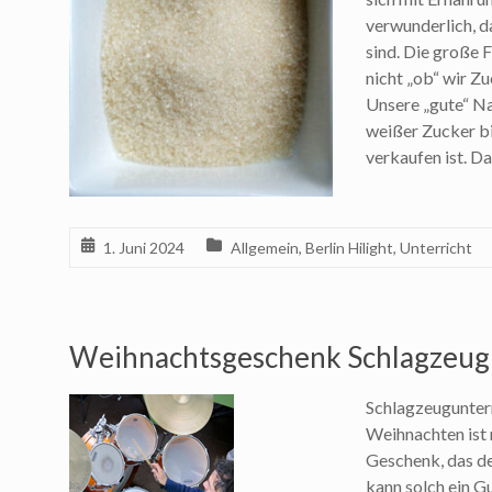
verwunderlich, d
sind. Die große F
nicht „ob“ wir Z
Unsere „gute“ Na
weißer Zucker bi
verkaufen ist. D
1. Juni 2024
Allgemein
,
Berlin Hilight
,
Unterricht
Weihnachtsgeschenk Schlagzeug
Schlagzeugunterr
Weihnachten ist 
Geschenk, das de
kann solch ein G