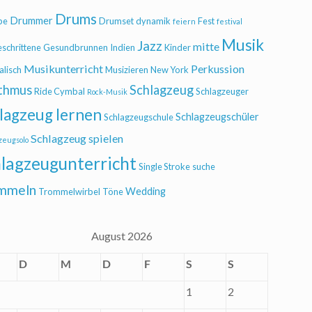
Drums
Drummer
be
Drumset
dynamik
Fest
feiern
festival
Musik
Jazz
mitte
eschrittene
Gesundbrunnen
Indien
Kinder
Musikunterricht
Perkussion
alisch
Musizieren
New York
thmus
Schlagzeug
Ride Cymbal
Schlagzeuger
Rock-Musik
lagzeug lernen
Schlagzeugschüler
Schlagzeugschule
Schlagzeug spielen
zeugsolo
lagzeugunterricht
Single Stroke
suche
mmeln
Wedding
Trommelwirbel
Töne
August 2026
D
M
D
F
S
S
1
2