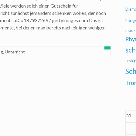
 Viele werden solch einen Gutschein für
Djem
richt zunächst jemandem schenken wollen, der noch
rument saß. #187937269 / gettyimages.com Das ist
Fortg
trumente, bei denen man bereits nach einigen wenigen
musik
Rhy
sch
ug
,
Unterricht
Schlag
Sch
Tro
M