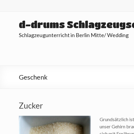
Skip
to
content
d-drums Schlagzeugs
Schlagzeugunterricht in Berlin Mitte/ Wedding
Geschenk
Zucker
Grundsätzlich is
unser Gehirn bra
sich mit Ernähru