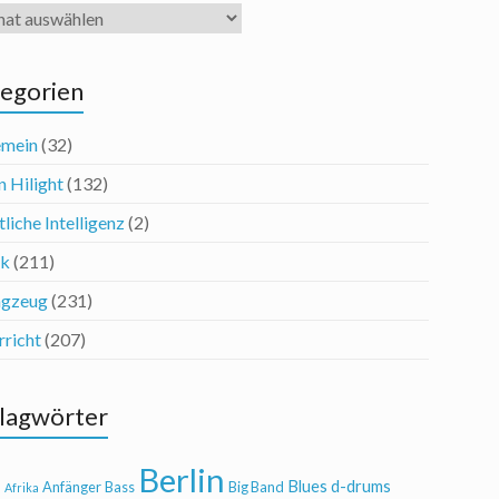
iv
egorien
emein
(32)
n Hilight
(132)
liche Intelligenz
(2)
ik
(211)
agzeug
(231)
rricht
(207)
lagwörter
Berlin
Blues
d-drums
l
Anfänger
Bass
Big Band
Afrika