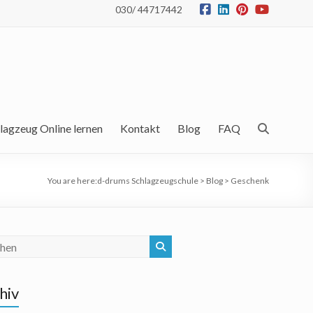
030/ 44717442
lagzeug Online lernen
Kontakt
Blog
FAQ
You are here:
d-drums Schlagzeugschule
>
Blog
>
Geschenk
hiv