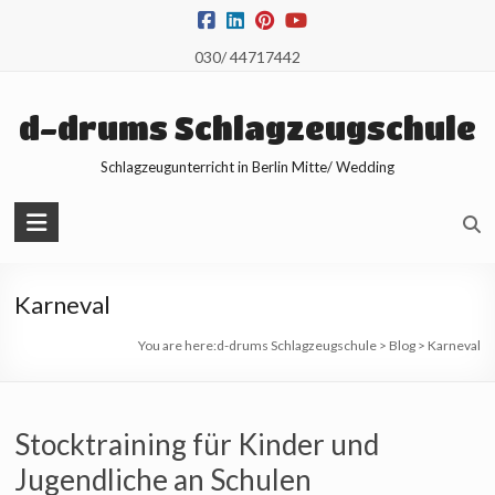
Skip
to
030/ 44717442
content
d-drums Schlagzeugschule
Schlagzeugunterricht in Berlin Mitte/ Wedding
Karneval
You are here:
d-drums Schlagzeugschule
>
Blog
>
Karneval
Stocktraining für Kinder und
Jugendliche an Schulen