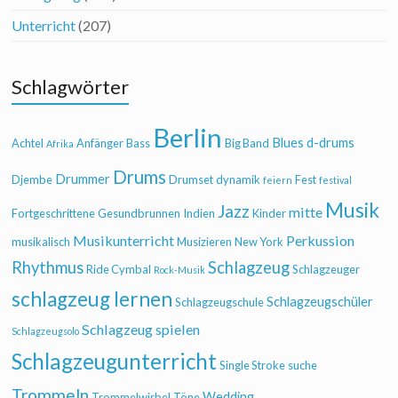
Unterricht
(207)
Schlagwörter
Berlin
Blues
d-drums
Achtel
Anfänger
Bass
Big Band
Afrika
Drums
Drummer
Djembe
Drumset
dynamik
Fest
feiern
festival
Musik
Jazz
mitte
Fortgeschrittene
Gesundbrunnen
Indien
Kinder
Musikunterricht
Perkussion
musikalisch
Musizieren
New York
Rhythmus
Schlagzeug
Ride Cymbal
Schlagzeuger
Rock-Musik
schlagzeug lernen
Schlagzeugschüler
Schlagzeugschule
Schlagzeug spielen
Schlagzeugsolo
Schlagzeugunterricht
Single Stroke
suche
Trommeln
Wedding
Trommelwirbel
Töne