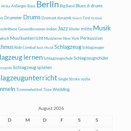
Berlin
Blues
d-drums
l
Anfänger
Bass
Big Band
Afrika
Drums
Drummer
be
Drumset
dynamik
Fest
feiern
festival
Musik
Jazz
mitte
eschrittene
Gesundbrunnen
Indien
Kinder
Musikunterricht
Perkussion
alisch
Musizieren
New York
thmus
Schlagzeug
Ride Cymbal
Schlagzeuger
Rock-Musik
lagzeug lernen
Schlagzeugschüler
Schlagzeugschule
Schlagzeug spielen
zeugsolo
lagzeugunterricht
Single Stroke
suche
mmeln
Wedding
Trommelwirbel
Töne
August 2026
D
M
D
F
S
S