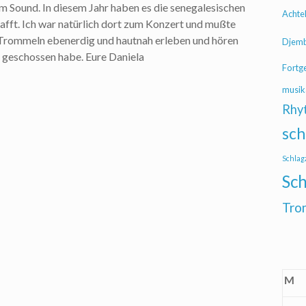
m Sound. In diesem Jahr haben es die senegalesischen
Achte
fft. Ich war natürlich dort zum Konzert und mußte
die Trommeln ebenerdig und hautnah erleben und hören
Djem
i geschossen habe. Eure Daniela
Fortg
musik
Rhy
sch
Schlag
Sch
Tro
M