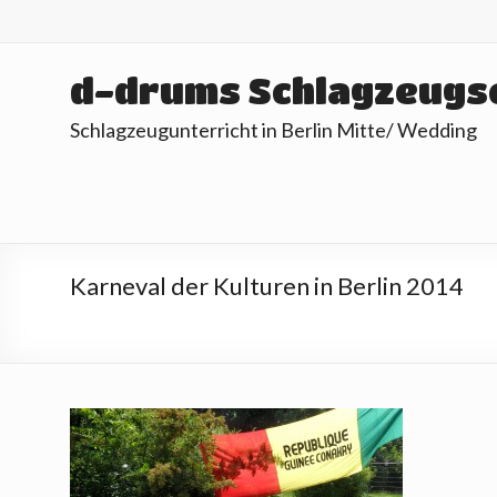
Skip
to
content
d-drums Schlagzeugs
Schlagzeugunterricht in Berlin Mitte/ Wedding
Karneval der Kulturen in Berlin 2014