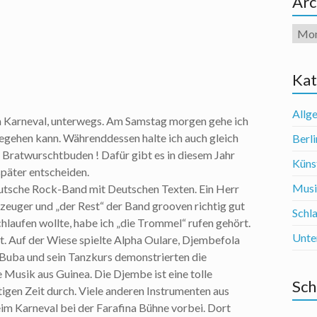
Arc
Arch
Kat
Allg
em Karneval, unterwegs. Am Samstag morgen gehe ich
 begehen kann. Währenddessen halte ich auch gleich
Berli
Bratwurschtbuden ! Dafür gibt es in diesem Jahr
Künst
päter entscheiden.
Mus
utsche Rock-Band mit Deutschen Texten. Ein Herr
agzeuger und „der Rest“ der Band grooven richtig gut
Schl
hlaufen wollte, habe ich „die Trommel“ rufen gehört.
Unte
t. Auf der Wiese spielte Alpha Oulare, Djembefola
Buba und sein Tanzkurs demonstrierten die
le Musik aus Guinea. Die Djembe ist eine tolle
Sch
tigen Zeit durch. Viele anderen Instrumenten aus
eim Karneval bei der Farafina Bühne vorbei. Dort