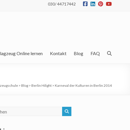
030/ 44717442
lagzeug Online lernen
Kontakt
Blog
FAQ
gzeugschule
>
Blog
>
Berlin Hilight
>
Karneval der Kulturen in Berlin 2014