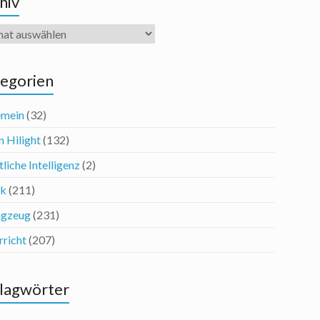
hiv
iv
egorien
emein
(32)
n Hilight
(132)
liche Intelligenz
(2)
ik
(211)
agzeug
(231)
rricht
(207)
lagwörter