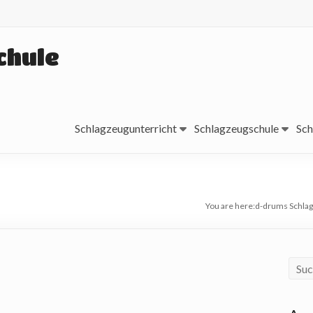
chule
Schlagzeugunterricht
Schlagzeugschule
Sch
You are here:
d-drums Schla