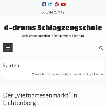
Skip
to
030/ 44717442
content
d-drums Schlagzeugschule
Schlagzeugunterricht in Berlin Mitte/ Wedding
kaufen
You are here:
d-drums Schlagzeugschule
>
Blog
>
kaufen
Der „Vietnamesenmarkt“ in
Lichtenberg