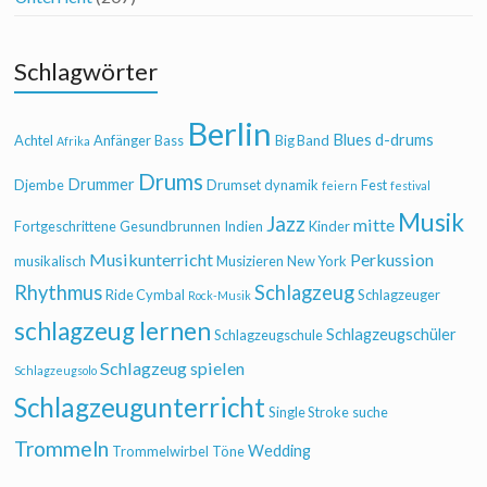
Schlagwörter
Berlin
Blues
d-drums
Achtel
Anfänger
Bass
Big Band
Afrika
Drums
Drummer
Djembe
Drumset
dynamik
Fest
feiern
festival
Musik
Jazz
mitte
Fortgeschrittene
Gesundbrunnen
Indien
Kinder
Musikunterricht
Perkussion
musikalisch
Musizieren
New York
Rhythmus
Schlagzeug
Ride Cymbal
Schlagzeuger
Rock-Musik
schlagzeug lernen
Schlagzeugschüler
Schlagzeugschule
Schlagzeug spielen
Schlagzeugsolo
Schlagzeugunterricht
Single Stroke
suche
Trommeln
Wedding
Trommelwirbel
Töne