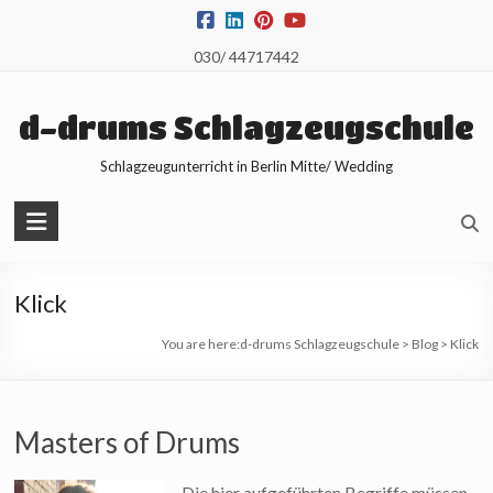
Skip
to
030/ 44717442
content
d-drums Schlagzeugschule
Schlagzeugunterricht in Berlin Mitte/ Wedding
Klick
You are here:
d-drums Schlagzeugschule
>
Blog
>
Klick
Masters of Drums
Die hier aufgeführten Begriffe müssen