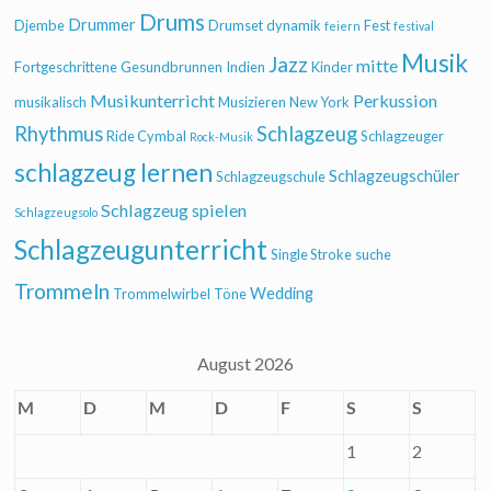
Drums
Drummer
Djembe
Drumset
dynamik
Fest
feiern
festival
Musik
Jazz
mitte
Fortgeschrittene
Gesundbrunnen
Indien
Kinder
Musikunterricht
Perkussion
musikalisch
Musizieren
New York
Rhythmus
Schlagzeug
Ride Cymbal
Schlagzeuger
Rock-Musik
schlagzeug lernen
Schlagzeugschüler
Schlagzeugschule
Schlagzeug spielen
Schlagzeugsolo
Schlagzeugunterricht
Single Stroke
suche
Trommeln
Wedding
Trommelwirbel
Töne
August 2026
M
D
M
D
F
S
S
1
2