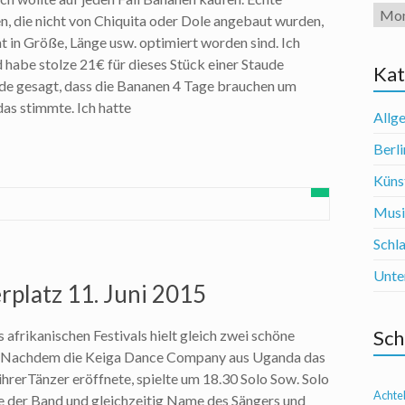
Arch
, die nicht von Chiquita oder Dole angebaut wurden,
ht in Größe, Länge usw. optimiert worden sind. Ich
 habe stolze 21€ für dieses Stück einer Staude
Kat
de gesagt, dass die Bananen 4 Tage brauchen um
das stimmte. Ich hatte
Allg
Berli
Künst
Mus
Schl
Unte
rplatz 11. Juni 2015
Sch
 afrikanischen Festivals hielt gleich zwei schöne
. Nachdem die Keiga Dance Company aus Uganda das
 ihrerTänzer eröffnete, spielte um 18.30 Solo Sow. Solo
Achte
e der Band und gleichzeitig Name des Sängers und