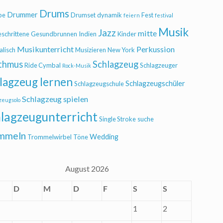
Drums
Drummer
be
Drumset
dynamik
Fest
feiern
festival
Musik
Jazz
mitte
eschrittene
Gesundbrunnen
Indien
Kinder
Musikunterricht
Perkussion
alisch
Musizieren
New York
thmus
Schlagzeug
Ride Cymbal
Schlagzeuger
Rock-Musik
lagzeug lernen
Schlagzeugschüler
Schlagzeugschule
Schlagzeug spielen
zeugsolo
lagzeugunterricht
Single Stroke
suche
mmeln
Wedding
Trommelwirbel
Töne
August 2026
D
M
D
F
S
S
1
2