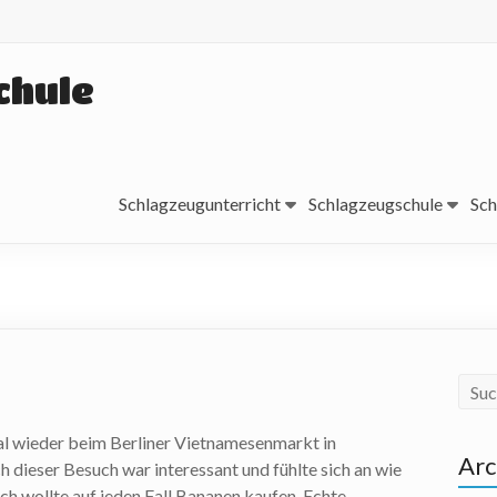
chule
Schlagzeugunterricht
Schlagzeugschule
Sch
al wieder beim Berliner Vietnamesenmarkt in
Arc
h dieser Besuch war interessant und fühlte sich an wie
Ich wollte auf jeden Fall Bananen kaufen. Echte