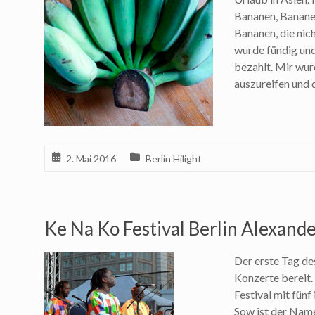
Bananen, Bananen
Bananen, die nic
wurde fündig und
bezahlt. Mir wur
auszureifen und 
2. Mai 2016
Berlin Hilight
Ke Na Ko Festival Berlin Alexande
Der erste Tag des
Konzerte bereit
Festival mit fünf
Sow ist der Nam