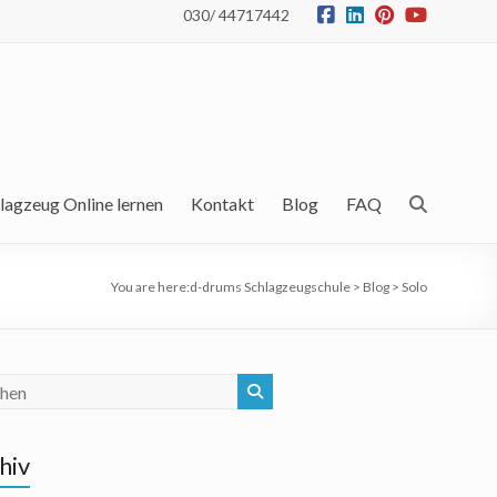
030/ 44717442
lagzeug Online lernen
Kontakt
Blog
FAQ
You are here:
d-drums Schlagzeugschule
>
Blog
>
Solo
hiv