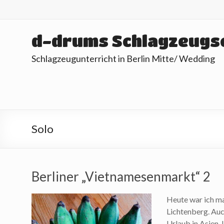
Skip
to
content
d-drums Schlagzeugs
Schlagzeugunterricht in Berlin Mitte/ Wedding
Solo
Berliner „Vietnamesenmarkt“ 2
Heute war ich m
Lichtenberg. Auc
Urlaub in Asien. 