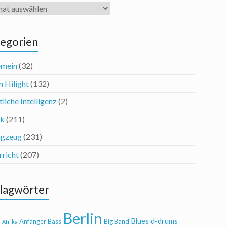
iv
egorien
emein
(32)
n Hilight
(132)
liche Intelligenz
(2)
ik
(211)
agzeug
(231)
rricht
(207)
lagwörter
Berlin
Blues
d-drums
l
Anfänger
Bass
Big Band
Afrika