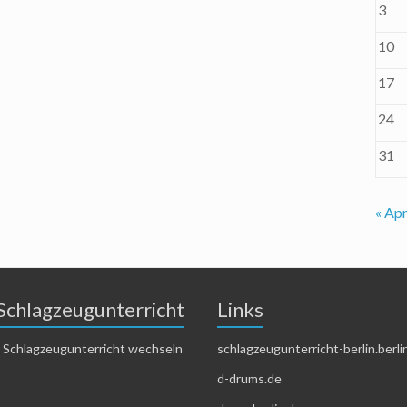
3
10
17
24
31
« Apr
Schlagzeugunterricht
Links
 Schlagzeugunterricht wechseln
schlagzeugunterricht-berlin.berli
d-drums.de