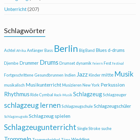
Unterricht
(207)
Schlagwörter
Berlin
Blues
d-drums
Achtel
Anfänger
Bass
Big Band
Afrika
Drums
Drummer
Djembe
Drumset
dynamik
Fest
feiern
festival
Musik
Jazz
mitte
Fortgeschrittene
Gesundbrunnen
Indien
Kinder
Musikunterricht
Perkussion
musikalisch
Musizieren
New York
Rhythmus
Schlagzeug
Ride Cymbal
Schlagzeuger
Rock-Musik
schlagzeug lernen
Schlagzeugschüler
Schlagzeugschule
Schlagzeug spielen
Schlagzeugsolo
Schlagzeugunterricht
Single Stroke
suche
Trommeln
Wedding
Trommelwirbel
Töne