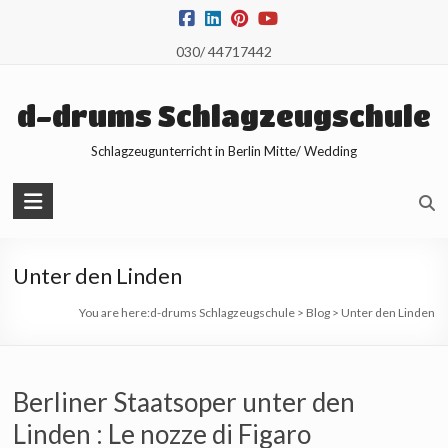
Skip
to
030/ 44717442
content
d-drums Schlagzeugschule
Schlagzeugunterricht in Berlin Mitte/ Wedding
Unter den Linden
You are here:
d-drums Schlagzeugschule
>
Blog
>
Unter den Linden
Berliner Staatsoper unter den
Linden : Le nozze di Figaro