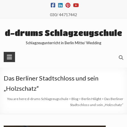
Skip
to
030/ 44717442
content
d-drums Schlagzeugschule
Schlagzeugunterricht in Berlin Mitte/ Wedding
Das Berliner Stadtschloss und sein
„Holzschatz“
You are here:
d-drums Schlagzeugschule
>
Blog
>
Berlin Hilight
>
Das Berliner
Stadtschloss und sein „Holzschatz“