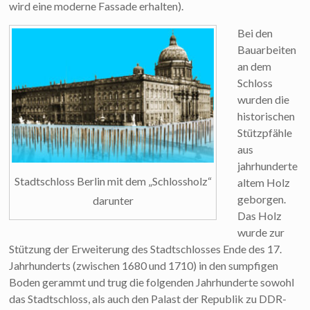
wird eine moderne Fassade erhalten).
Bei den
Bauarbeiten
an dem
Schloss
wurden die
historischen
Stützpfähle
aus
jahrhunderte
Stadtschloss Berlin mit dem „Schlossholz“
altem Holz
geborgen.
darunter
Das Holz
wurde zur
Stützung der Erweiterung des Stadtschlosses Ende des 17.
Jahrhunderts (zwischen 1680 und 1710) in den sumpfigen
Boden gerammt und trug die folgenden Jahrhunderte sowohl
das Stadtschloss, als auch den Palast der Republik zu DDR-