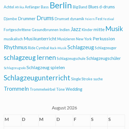
Berlin
Blues
d-drums
Achtel
Anfänger
Bass
Big Band
Afrika
Drums
Drummer
Djembe
Drumset
dynamik
Fest
feiern
festival
Musik
Jazz
mitte
Fortgeschrittene
Gesundbrunnen
Indien
Kinder
Musikunterricht
Perkussion
musikalisch
Musizieren
New York
Rhythmus
Schlagzeug
Ride Cymbal
Schlagzeuger
Rock-Musik
schlagzeug lernen
Schlagzeugschüler
Schlagzeugschule
Schlagzeug spielen
Schlagzeugsolo
Schlagzeugunterricht
Single Stroke
suche
Trommeln
Wedding
Trommelwirbel
Töne
August 2026
M
D
M
D
F
S
S