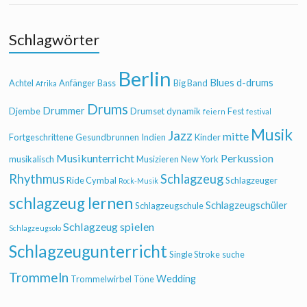
Schlagwörter
Berlin
Blues
d-drums
Achtel
Anfänger
Bass
Big Band
Afrika
Drums
Drummer
Djembe
Drumset
dynamik
Fest
feiern
festival
Musik
Jazz
mitte
Fortgeschrittene
Gesundbrunnen
Indien
Kinder
Musikunterricht
Perkussion
musikalisch
Musizieren
New York
Rhythmus
Schlagzeug
Ride Cymbal
Schlagzeuger
Rock-Musik
schlagzeug lernen
Schlagzeugschüler
Schlagzeugschule
Schlagzeug spielen
Schlagzeugsolo
Schlagzeugunterricht
Single Stroke
suche
Trommeln
Wedding
Trommelwirbel
Töne