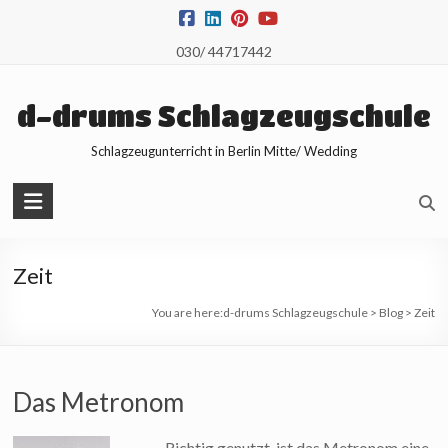
Skip
to
030/ 44717442
content
d-drums Schlagzeugschule
Schlagzeugunterricht in Berlin Mitte/ Wedding
Zeit
You are here:
d-drums Schlagzeugschule
>
Blog
>
Zeit
Das Metronom
Richtig genutzt, ist das Metronom eine