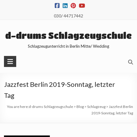
Skip
to
030/ 44717442
content
d-drums Schlagzeugschule
Schlagzeugunterricht in Berlin Mitte/ Wedding
Jazzfest Berlin 2019-Sonntag, letzter
Tag
You are here:
d-drums Schlagzeugschule
>
Blog
>
Schlagzeug
>
Jazzfest Berlin
2019-Sonntag, letzter Tag