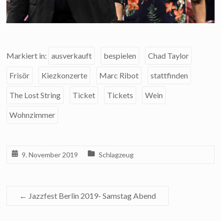
Markiert in:
ausverkauft
bespielen
Chad Taylor
Frisör
Kiezkonzerte
Marc Ribot
stattfinden
The Lost String
Ticket
Tickets
Wein
Wohnzimmer
9. November 2019
Schlagzeug
←
Jazzfest Berlin 2019- Samstag Abend