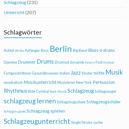
Schlagzeug
(231)
Unterricht
(207)
Schlagwörter
Berlin
Blues
d-drums
Achtel
Anfänger
Bass
Big Band
Afrika
Drums
Drummer
Djembe
Drumset
dynamik
Fest
feiern
festival
Musik
Jazz
mitte
Fortgeschrittene
Gesundbrunnen
Indien
Kinder
Musikunterricht
Perkussion
musikalisch
Musizieren
New York
Rhythmus
Schlagzeug
Ride Cymbal
Schlagzeuger
Rock-Musik
schlagzeug lernen
Schlagzeugschüler
Schlagzeugschule
Schlagzeug spielen
Schlagzeugsolo
Schlagzeugunterricht
Single Stroke
suche