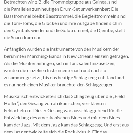
Betrachten wir z.B. die Trommelgruppe aus Guinea, sind
die Parallelen zum heutigen Drum-Set unverkennbar: Die
Basstrommel bleibt Basstrommel, die Begleittrommeln sind
die Tom-Toms, die Glocken und ihre Aufgabe finden sich in
den Cymbals wieder und die Solotrommel, die Djembe, stellt
die Snaredrum dar.
Anfänglich wurden die Instrumente von den Musikern der
berühmten Marching-Bands in New Orleans einzeln getragen.
Als die Musiker anfingen, sich in Tanzsälen hinzusetzen,
wurden die einzelnen Instrumente nach und nach so
zusammengesetzt, bis das heutige Schlagzeug entstand und
es nur noch einen Musiker brauchte, den Schlagzeuger.
Musikalisch entwickelte sich das Schlagzeug über die „Field
Holler“, den Gesang von afrikanischen, versklavten
Feldarbeitern. Dieser Gesang war ausschlaggebend für die
Entwicklung des amerikanischen Blues und mit dem Blues
kam der Jazz. Mit dem Jazz kam das Schlagzeug. Und erst aus
dem Jazz entwickelte sich die Rock-Musik. Für das