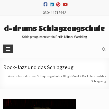
Skip
to
030/ 44717442
content
d-drums Schlagzeugschule
Schlagzeugunterricht in Berlin Mitte/ Wedding
Rock-Jazz und das Schlagzeug
You are here:
d-drums Schlagzeugschule
>
Blog
>
Musik
>
Rock-Jazz und das
Schlagzeug