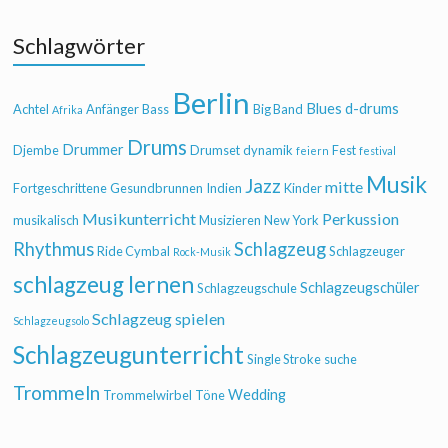
Schlagwörter
Berlin
Blues
d-drums
Achtel
Anfänger
Bass
Big Band
Afrika
Drums
Drummer
Djembe
Drumset
dynamik
Fest
feiern
festival
Musik
Jazz
mitte
Fortgeschrittene
Gesundbrunnen
Indien
Kinder
Musikunterricht
Perkussion
musikalisch
Musizieren
New York
Rhythmus
Schlagzeug
Ride Cymbal
Schlagzeuger
Rock-Musik
schlagzeug lernen
Schlagzeugschüler
Schlagzeugschule
Schlagzeug spielen
Schlagzeugsolo
Schlagzeugunterricht
Single Stroke
suche
Trommeln
Wedding
Trommelwirbel
Töne