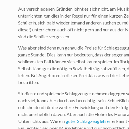
Aus verschiedenen Gründen lohnt es sich nicht, am Musik
unterrichten, tun dies in der Regel nur für einen kurzen Z
Schülerin, sich bald wieder jemand anderen suchen zu mü
diese!) unterrichten auch oft nicht gern und nur aus der N
sind die Schüler vergessen.
Was aber sind denn nun genau die Preise für Schlagzeugun
ganze Stunde! Dies kann nur bedeuten, dass der sogenan
schlimmsten Fall können sie selbst kaum spielen. Im übr
Selbstständiger die nötigen Sozialbeiträge abzuführen, 
leben. Bei Angeboten in dieser Preisklasse wird der Leb
bestritten.
Studierte und spielende Schlagzeuger nehmen dagegen sc
nach viel, kann aber durchaus berechtigt sein. Schließli
entscheidend für die weitere Entwicklung und den Erfolg
nicht unerheblich davon. Aber auch die Höhe des Honorar
Unterrichts aus. Wie ein
guter Schlagzeuglehrer
erkannt w
Ein „echter“, seriöser Musiklehrer wird durchschnittlich 