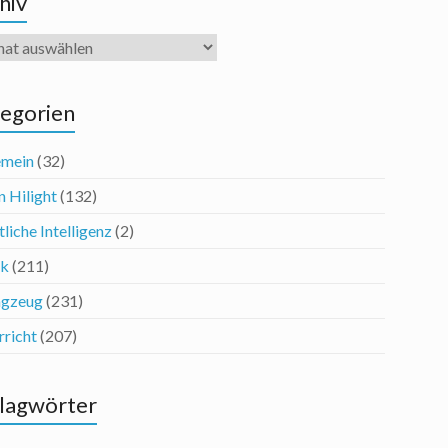
hiv
iv
egorien
emein
(32)
n Hilight
(132)
liche Intelligenz
(2)
ik
(211)
agzeug
(231)
rricht
(207)
lagwörter