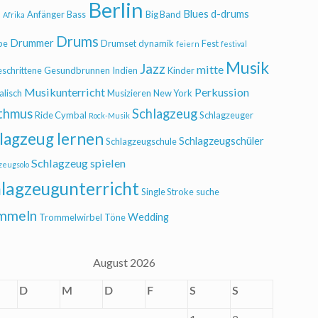
Berlin
Blues
d-drums
l
Anfänger
Bass
Big Band
Afrika
Drums
Drummer
be
Drumset
dynamik
Fest
feiern
festival
Musik
Jazz
mitte
eschrittene
Gesundbrunnen
Indien
Kinder
Musikunterricht
Perkussion
alisch
Musizieren
New York
thmus
Schlagzeug
Ride Cymbal
Schlagzeuger
Rock-Musik
lagzeug lernen
Schlagzeugschüler
Schlagzeugschule
Schlagzeug spielen
zeugsolo
lagzeugunterricht
Single Stroke
suche
mmeln
Wedding
Trommelwirbel
Töne
August 2026
D
M
D
F
S
S