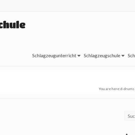
chule
Schlagzeugunterricht
Schlagzeugschule
Sch
You are here:
d-drums 