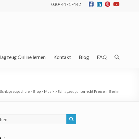
030/ 44717442
lagzeug Online lernen
Kontakt
Blog
FAQ
Schlagzeugschule
>
Blog
>
Musik
>
Schlagzeugunterricht Preise in Berlin