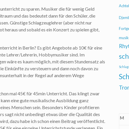
Achte
unterricht zu sparen. Musiker die für wenig Geld
eitraum und das bedeutet dann für den Schüler, die
Djem
ssen. Günstige Schlagzeuglehrer (aber nicht nur
Fortg
ot heraus und sobald es ein Konzert zu spielen gibt,
musik
Rhy
terricht in Berlin? Es gibt Angebote ab 10€ für eine
nte Lehrer/Lehrerin, Hobbymusiker sind. Im
sch
igen wäre es kaum möglich, mit diesem Stundensatz als
Schlag
die Einkünfte zu versteuern und dann noch davon zu
Sch
ensunterhalt in der Regel auf anderem Wege
Tro
hon mal 45€ für 45min Unterricht. Das klingt zwar
ch kann eine gute musikalische Ausbildung ganz
 eines Menschen sein. Besonders Kinder profitieren
s sagt nicht unbedingt etwas über die Qualität des
M
ird, dazu habe ich schon einen Beitrag veröffentlicht.
35€ für eine einzelne Unterrichststunde verlangen. Ein