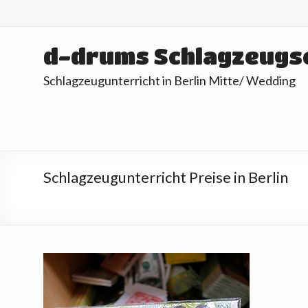
Skip
to
content
d-drums Schlagzeugs
Schlagzeugunterricht in Berlin Mitte/ Wedding
Schlagzeugunterricht Preise in Berlin