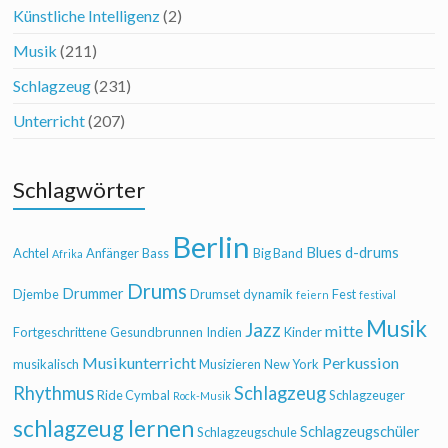
Künstliche Intelligenz
(2)
Musik
(211)
Schlagzeug
(231)
Unterricht
(207)
Schlagwörter
Berlin
Blues
d-drums
Achtel
Anfänger
Bass
Big Band
Afrika
Drums
Drummer
Djembe
Drumset
dynamik
Fest
feiern
festival
Musik
Jazz
mitte
Fortgeschrittene
Gesundbrunnen
Indien
Kinder
Musikunterricht
Perkussion
musikalisch
Musizieren
New York
Rhythmus
Schlagzeug
Ride Cymbal
Schlagzeuger
Rock-Musik
schlagzeug lernen
Schlagzeugschüler
Schlagzeugschule