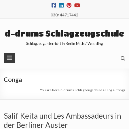
Skip
to
030/ 44717442
content
d-drums Schlagzeugschule
Schlagzeugunterricht in Berlin Mitte/ Wedding
Conga
You are here:
d-drums Schlagzeugschule
>
Blog
>
Conga
Salif Keita und Les Ambassadeurs in
der Berliner Auster