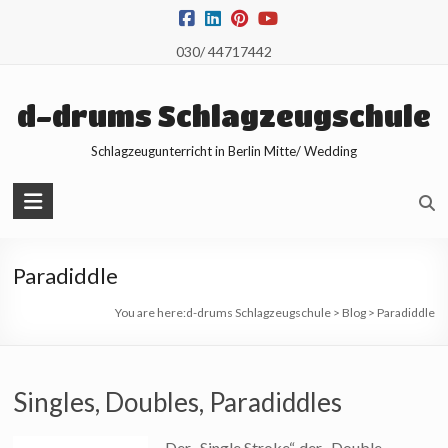
Skip
to
030/ 44717442
content
d-drums Schlagzeugschule
Schlagzeugunterricht in Berlin Mitte/ Wedding
Paradiddle
You are here:
d-drums Schlagzeugschule
>
Blog
>
Paradiddle
Singles, Doubles, Paradiddles
Der „Single Stroke“, der „Double