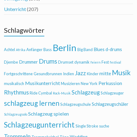
Unterricht
(207)
Schlagwörter
Berlin
Blues
d-drums
Achtel
Anfänger
Bass
Big Band
Afrika
Drums
Drummer
Djembe
Drumset
dynamik
Fest
feiern
festival
Musik
Jazz
mitte
Fortgeschrittene
Gesundbrunnen
Indien
Kinder
Musikunterricht
Perkussion
musikalisch
Musizieren
New York
Rhythmus
Schlagzeug
Ride Cymbal
Schlagzeuger
Rock-Musik
schlagzeug lernen
Schlagzeugschüler
Schlagzeugschule
Schlagzeug spielen
Schlagzeugsolo
Schlagzeugunterricht
Single Stroke
suche
Trommeln
Wedding