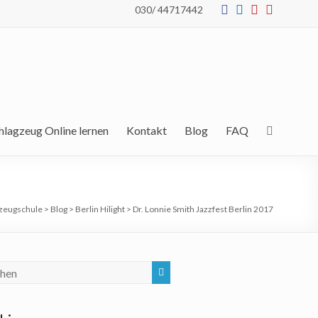
030/ 44717442
hlagzeug Online lernen
Kontakt
Blog
FAQ
zeugschule
>
Blog
>
Berlin Hilight
>
Dr. Lonnie Smith Jazzfest Berlin 2017