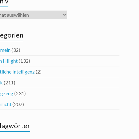
hiv
iv
egorien
emein
(32)
n Hilight
(132)
liche Intelligenz
(2)
ik
(211)
agzeug
(231)
rricht
(207)
lagwörter