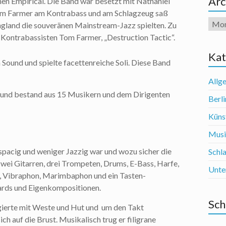
Arc
men Empirical. Die Band war besetzt mit Nathaniel
om Farmer am Kontrabass und am Schlagzeug saß
Arch
ngland die souveränen Mainstream-Jazz spielten. Zu
 Kontrabassisten Tom Farmer, „Destruction Tactic“.
Kat
 Sound und spielte facettenreiche Soli. Diese Band
Allg
r und bestand aus 15 Musikern und dem Dirigenten
Berli
Künst
Mus
pacig und weniger Jazzig war und wozu sicher die
Schl
wei Gitarren, drei Trompeten, Drums, E-Bass, Harfe,
Unte
ten, Vibraphon, Marimbaphon und ein Tasten-
ards und Eigenkompositionen.
Sch
gierte mit Weste und Hut und um den Takt
ch auf die Brust. Musikalisch trug er filigrane