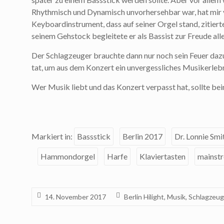
Rhythmisch und Dynamisch unvorhersehbar war, hat mir vi
Keyboardinstrument, dass auf seiner Orgel stand, zitiert
seinem Gehstock begleitete er als Bassist zur Freude al
Der Schlagzeuger brauchte dann nur noch sein Feuer daz
tat, um aus dem Konzert ein unvergessliches Musikerlebn
Wer Musik liebt und das Konzert verpasst hat, sollte be
Markiert in:
Bassstick
Berlin 2017
Dr. Lonnie Smi
Hammondorgel
Harfe
Klaviertasten
mainst
14. November 2017
Berlin Hilight
,
Musik
,
Schlagzeug