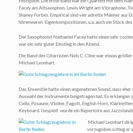
Festspiele. Die erste Band war ein Quartett mit dem Na
Facey am Altsaxophon, Lewis Wright am Vibraphone, T
Shaney Forbes. Empirical sind vier adrette Männer aus E
hörenwaren Eigenkompositionen, u.a. auch ein Stück des
Der Saxophonist Nathaniel Facey hatte einen sehr coolen
war ein sehr guter Einstieg in den Abend.
Die Band des Gitarristen Nels C. Cline war etwas größe
Michael Leonhart.
Das Ensemble hatte einen angenehmen Sound, dass eher s
Auswahl der Instrumente beigetragen hat. Es erklangen z
Cello, Posaune, Violine, Fagott, English Horn, Klarinet
Keyboard. Gespielt wurde ein Repertoire aus Jazzstand
Michael Leonhart diri
vorzugeben schlug er si