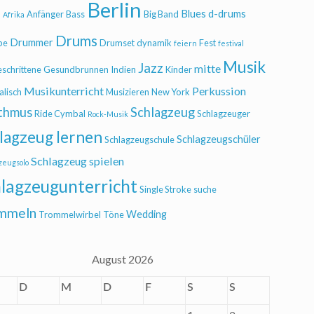
Berlin
Blues
d-drums
l
Anfänger
Bass
Big Band
Afrika
Drums
Drummer
be
Drumset
dynamik
Fest
feiern
festival
Musik
Jazz
mitte
eschrittene
Gesundbrunnen
Indien
Kinder
Musikunterricht
Perkussion
alisch
Musizieren
New York
thmus
Schlagzeug
Ride Cymbal
Schlagzeuger
Rock-Musik
lagzeug lernen
Schlagzeugschüler
Schlagzeugschule
Schlagzeug spielen
zeugsolo
lagzeugunterricht
Single Stroke
suche
mmeln
Wedding
Trommelwirbel
Töne
August 2026
D
M
D
F
S
S