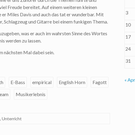
el Freude bereitet. Auf einem weiteren kleinen
3
e er Miles Davis und auch das tat er wunderbar. Mit
ler, Schlagzeug und Gitarre bei einem funkigen Thema.
10
uzugeben, was er auch im wahrsten Sinne des Wortes
17
is werden zu lassen.
24
im nächsten Mal dabei sein.
31
« Apr
th
E-Bass
empirical
English Horn
Fagott
ream
Musikerlebnis
,
Unterricht