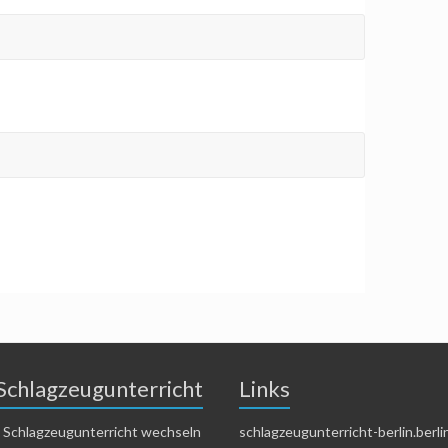
Schlagzeugunterricht
Links
 Schlagzeugunterricht wechseln
schlagzeugunterricht-berlin.berli