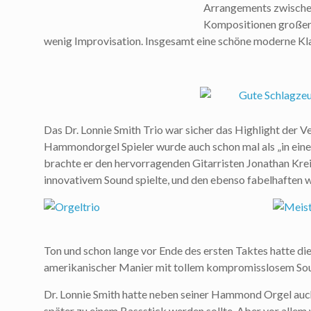
Arrangements zwische
Kompositionen großer 
wenig Improvisation. Insgesamt eine schöne moderne Klan
Das Dr. Lonnie Smith Trio war sicher das Highlight der V
Hammondorgel Spieler wurde auch schon mal als „in einen
brachte er den hervorragenden Gitarristen Jonathan Kre
innovativem Sound spielte, und den ebenso fabelhaften w
Ton und schon lange vor Ende des ersten Taktes hatte die
amerikanischer Manier mit tollem kompromisslosem So
Dr. Lonnie Smith hatte neben seiner Hammond Orgel auch
später zu einem Bassstick werden sollte. Aber vor allem