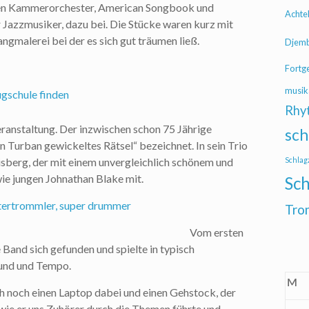
n Kammerorchester, American Songbook und
Achte
Jazzmusiker, dazu bei. Die Stücke waren kurz mit
gmalerei bei der es sich gut träumen ließ.
Djem
Fortg
musik
Rhy
eranstaltung. Der inzwischen schon 75 Jährige
sch
 Turban gewickeltes Rätsel“ bezeichnet. In sein Trio
isberg, der mit einem unvergleichlich schönem und
Schlag
ie jungen Johnathan Blake mit.
Sch
Tro
Vom ersten
 Band sich gefunden und spielte in typisch
und und Tempo.
M
 noch einen Laptop dabei und einen Gehstock, der
 wie er uns Zuhörer durch die Themen führte und