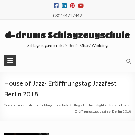
Skip
to
030/ 44717442
content
d-drums Schlagzeugschule
Schlagzeugunterricht in Berlin Mitte/ Wedding
House of Jazz- Eröffnungstag Jazzfest
Berlin 2018
You are here:
d-drums Schlagzeugschule
>
Blog
>
Berlin Hilight
>
House of Jazz-
Eröffnungstag Jazzfest Berlin 2018