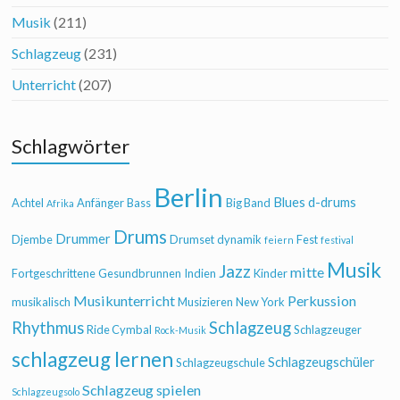
Musik
(211)
Schlagzeug
(231)
Unterricht
(207)
Schlagwörter
Berlin
Blues
d-drums
Achtel
Anfänger
Bass
Big Band
Afrika
Drums
Drummer
Djembe
Drumset
dynamik
Fest
feiern
festival
Musik
Jazz
mitte
Fortgeschrittene
Gesundbrunnen
Indien
Kinder
Musikunterricht
Perkussion
musikalisch
Musizieren
New York
Rhythmus
Schlagzeug
Ride Cymbal
Schlagzeuger
Rock-Musik
schlagzeug lernen
Schlagzeugschüler
Schlagzeugschule
Schlagzeug spielen
Schlagzeugsolo