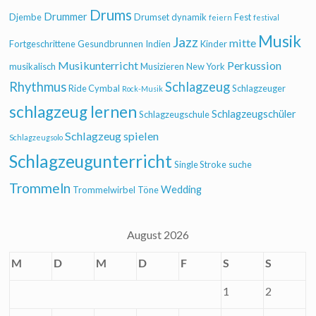
Drums
Drummer
Djembe
Drumset
dynamik
Fest
feiern
festival
Musik
Jazz
mitte
Fortgeschrittene
Gesundbrunnen
Indien
Kinder
Musikunterricht
Perkussion
musikalisch
Musizieren
New York
Rhythmus
Schlagzeug
Ride Cymbal
Schlagzeuger
Rock-Musik
schlagzeug lernen
Schlagzeugschüler
Schlagzeugschule
Schlagzeug spielen
Schlagzeugsolo
Schlagzeugunterricht
Single Stroke
suche
Trommeln
Wedding
Trommelwirbel
Töne
August 2026
M
D
M
D
F
S
S
1
2