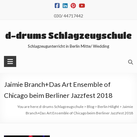
Skip
to
030/ 44717442
content
d-drums Schlagzeugschule
Schlagzeugunterricht in Berlin Mitte/ Wedding
Jaimie Branch+Das Art Ensemble of
Chicago beim Berliner Jazzfest 2018
You are here:
d-drums Schlagzeugschule
>
Blog
>
Berlin Hilight
>
Jaimie
Branch+Das Art Ensemble of Chicago beim Berliner Jazzfest 2018