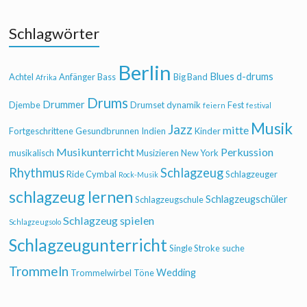
Schlagwörter
Berlin
Blues
d-drums
Achtel
Anfänger
Bass
Big Band
Afrika
Drums
Drummer
Djembe
Drumset
dynamik
Fest
feiern
festival
Musik
Jazz
mitte
Fortgeschrittene
Gesundbrunnen
Indien
Kinder
Musikunterricht
Perkussion
musikalisch
Musizieren
New York
Rhythmus
Schlagzeug
Ride Cymbal
Schlagzeuger
Rock-Musik
schlagzeug lernen
Schlagzeugschüler
Schlagzeugschule
Schlagzeug spielen
Schlagzeugsolo
Schlagzeugunterricht
Single Stroke
suche
Trommeln
Wedding
Trommelwirbel
Töne