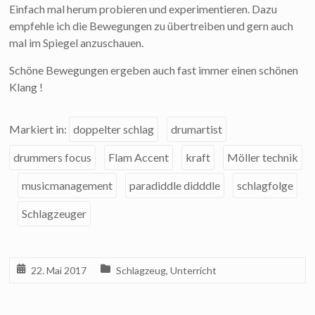
Einfach mal herum probieren und experimentieren. Dazu
empfehle ich die Bewegungen zu übertreiben und gern auch
mal im Spiegel anzuschauen.
Schöne Bewegungen ergeben auch fast immer einen schönen
Klang !
Markiert in:
doppelter schlag
drumartist
drummers focus
Flam Accent
kraft
Möller technik
musicmanagement
paradiddle didddle
schlagfolge
Schlagzeuger
22. Mai 2017
Schlagzeug
,
Unterricht