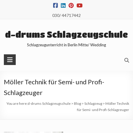
Skip
to
030/ 44717442
content
d-drums Schlagzeugschule
Schlagzeugunterricht in Berlin Mitte/ Wedding
Möller Technik für Semi- und Profi-
Schlagzeuger
You are here:
d-drums Schlagzeugschule
>
Blog
>
Schlagzeug
>
Möller Technik
für Semi- und Profi-Schlagzeuger