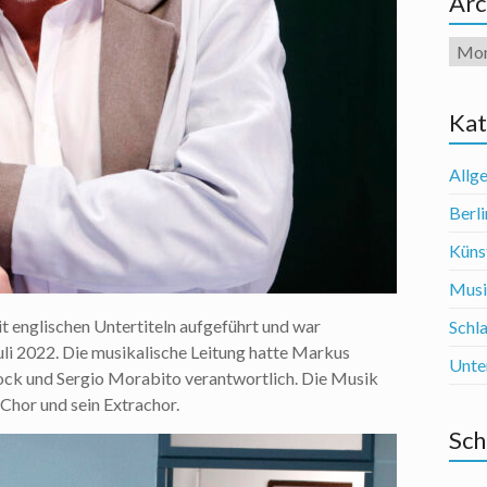
Arc
Arch
Kat
Allg
Berli
Künst
Mus
t englischen Untertiteln aufgeführt und war
Schl
li 2022. Die musikalische Leitung hatte Markus
Unte
brock und Sergio Morabito verantwortlich. Die Musik
Chor und sein Extrachor.
Sch