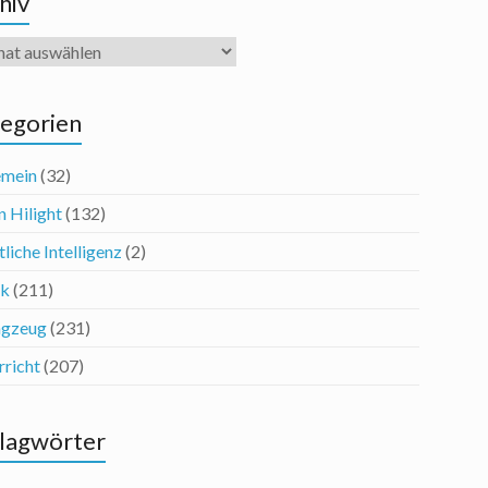
hiv
iv
egorien
emein
(32)
n Hilight
(132)
liche Intelligenz
(2)
ik
(211)
agzeug
(231)
rricht
(207)
lagwörter