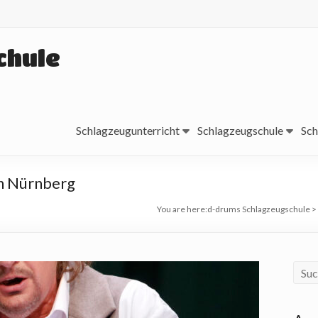
chule
Schlagzeugunterricht
Schlagzeugschule
Sch
on Nürnberg
You are here:
d-drums Schlagzeugschule
>