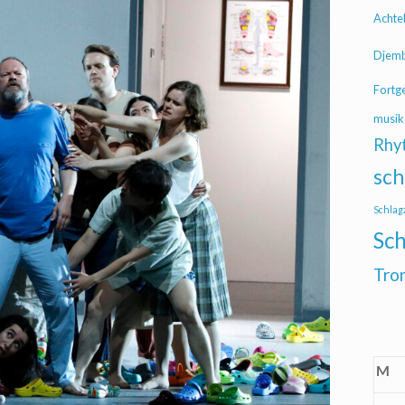
Achte
Djem
Fortg
musik
Rhy
sch
Schlag
Sch
Tro
M