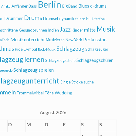
Berlin
Blues
d-drums
l
Anfänger
Bass
Big Band
Afrika
Drums
Drummer
be
Drumset
dynamik
Fest
feiern
festival
Musik
Jazz
mitte
eschrittene
Gesundbrunnen
Indien
Kinder
Musikunterricht
Perkussion
alisch
Musizieren
New York
thmus
Schlagzeug
Ride Cymbal
Schlagzeuger
Rock-Musik
lagzeug lernen
Schlagzeugschüler
Schlagzeugschule
Schlagzeug spielen
zeugsolo
lagzeugunterricht
Single Stroke
suche
mmeln
Wedding
Trommelwirbel
Töne
August 2026
D
M
D
F
S
S