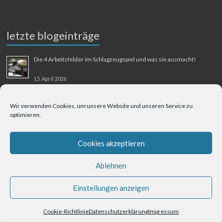
letzte blogeinträge
Die 4 Arbeitsfelder im Schlagzeugspiel und was sie ausmacht!
15. April 2026
MMM-Musik-Mensch-Maschine
Wir verwenden Cookies, um unsere Website und unseren Service zu
optimieren.
31. August 2025
Berliner Flughafen Tegel – Berlin-Bangkok
Cookies akzeptieren
1. August 2025
Ablehnen
Einstellungen anzeigen
Cookie-Richtlinie
Datenschutzerklärung
Impressum
Datenschutzerklärung
Impressum
Kontakt
Cookie-Richtlinie (EU)