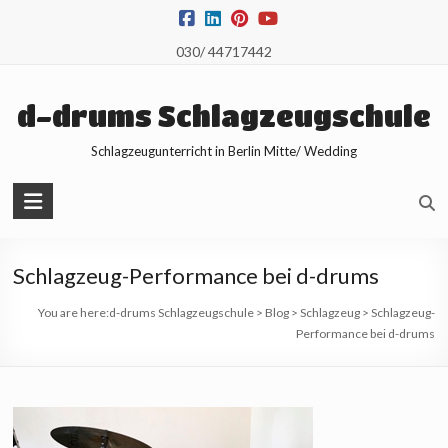
Skip
to
030/ 44717442
content
d-drums Schlagzeugschule
Schlagzeugunterricht in Berlin Mitte/ Wedding
Schlagzeug-Performance bei d-drums
You are here:
d-drums Schlagzeugschule
>
Blog
>
Schlagzeug
>
Schlagzeug-
Performance bei d-drums