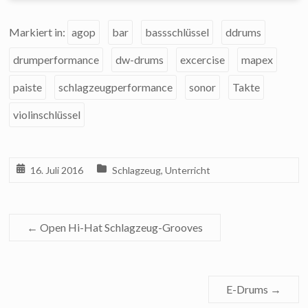
Markiert in:
agop
bar
bassschlüssel
ddrums
drumperformance
dw-drums
excercise
mapex
paiste
schlagzeugperformance
sonor
Takte
violinschlüssel
16. Juli 2016
Schlagzeug
,
Unterricht
←
Open Hi-Hat Schlagzeug-Grooves
E-Drums
→