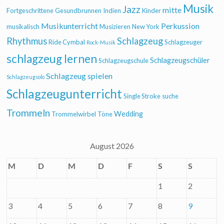
Musik
Jazz
mitte
Fortgeschrittene
Gesundbrunnen
Indien
Kinder
Musikunterricht
Perkussion
musikalisch
Musizieren
New York
Rhythmus
Schlagzeug
Ride Cymbal
Schlagzeuger
Rock-Musik
schlagzeug lernen
Schlagzeugschüler
Schlagzeugschule
Schlagzeug spielen
Schlagzeugsolo
Schlagzeugunterricht
Single Stroke
suche
Trommeln
Wedding
Trommelwirbel
Töne
August 2026
M
D
M
D
F
S
S
1
2
3
4
5
6
7
8
9