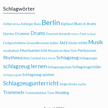
Schlagwörter
Berlin
Blues
d-drums
Achtel
Anfänger
Bass
Big Band
Afrika
Drums
Drummer
Djembe
Drumset
dynamik
Fest
feiern
festival
Musik
Jazz
mitte
Fortgeschrittene
Gesundbrunnen
Indien
Kinder
Musikunterricht
Perkussion
musikalisch
Musizieren
New York
Rhythmus
Schlagzeug
Ride Cymbal
Schlagzeuger
Rock-Musik
schlagzeug lernen
Schlagzeugschüler
Schlagzeugschule
Schlagzeug spielen
Schlagzeugsolo
Schlagzeugunterricht
Single Stroke
suche
Trommeln
Wedding
Trommelwirbel
Töne