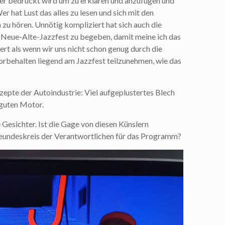
ier bedruckt wird um zu erklären und anzufügen und
er hat Lust das alles zu lesen und sich mit den
zu hören. Unnötig kompliziert hat sich auch die
s Neue-Alte-Jazzfest zu begeben, damit meine ich das
rt als wenn wir uns nicht schon genug durch die
orbehalten liegend am Jazzfest teilzunehmen, wie das
pte der Autoindustrie: Viel aufgeplustertes Blech
 guten Motor.
 Gesichter. Ist die Gage von diesen Künslern
reundeskreis der Verantwortlichen für das Programm?