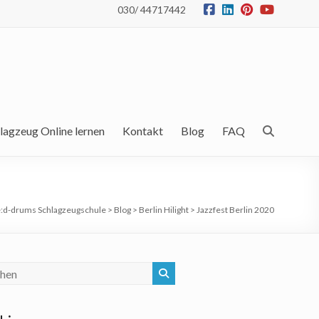
030/ 44717442
lagzeug Online lernen
Kontakt
Blog
FAQ
:
d-drums Schlagzeugschule
>
Blog
>
Berlin Hilight
>
Jazzfest Berlin 2020