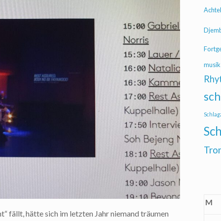
Achte
Djem
Fortg
musik
Rhy
sch
Schlag
Sch
Tro
M
“ fällt, hätte sich im letzten Jahr niemand träumen