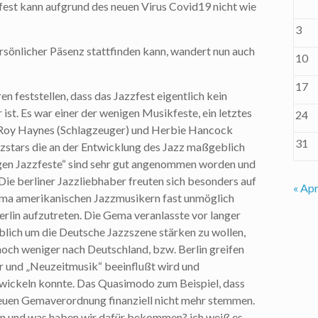
zzfest kann aufgrund des neuen Virus Covid19 nicht wie
3
rsönlicher Päsenz stattfinden kann, wandert nun auch
10
17
en feststellen, dass das Jazzfest eigentlich kein
ist. Es war einer der wenigen Musikfeste, ein letztes
24
e Roy Haynes (Schlagzeuger) und Herbie Hancock
31
azzstars die an der Entwicklung des Jazz maßgeblich
tigen Jazzfeste“ sind sehr gut angenommen worden und
ie berliner Jazzliebhaber freuten sich besonders auf
« Apr
Gema amerikanischen Jazzmusikern fast unmöglich
erlin aufzutreten. Die Gema veranlasste vor langer
lich um die Deutsche Jazzszene stärken zu wollen,
noch weniger nach Deutschland, bzw. Berlin greifen
er und „Neuzeitmusik“ beeinflußt wird und
twickeln konnte. Das Quasimodo zum Beispiel, dass
 neuen Gemaverordnung finanziell nicht mehr stemmen.
en und was haben wir dafür bekommen? ich weiß es