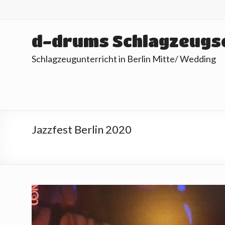
Skip
to
content
d-drums Schlagzeugs
Schlagzeugunterricht in Berlin Mitte/ Wedding
Jazzfest Berlin 2020