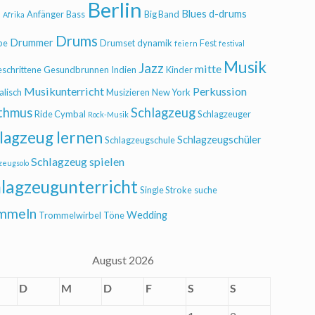
Berlin
Blues
d-drums
l
Anfänger
Bass
Big Band
Afrika
Drums
Drummer
be
Drumset
dynamik
Fest
feiern
festival
Musik
Jazz
mitte
eschrittene
Gesundbrunnen
Indien
Kinder
Musikunterricht
Perkussion
alisch
Musizieren
New York
thmus
Schlagzeug
Ride Cymbal
Schlagzeuger
Rock-Musik
lagzeug lernen
Schlagzeugschüler
Schlagzeugschule
Schlagzeug spielen
zeugsolo
lagzeugunterricht
Single Stroke
suche
mmeln
Wedding
Trommelwirbel
Töne
August 2026
D
M
D
F
S
S