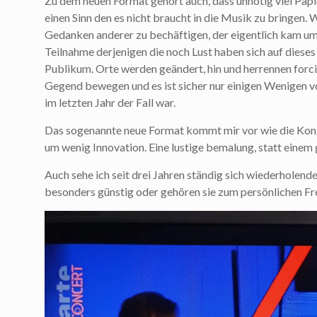
Zu dem neuen Format gehört auch, dass unnötig viel Pap
einen Sinn den es nicht braucht in die Musik zu bringen. W
Gedanken anderer zu bechäftigen, der eigentlich kam um 
Teilnahme derjenigen die noch Lust haben sich auf diese
Publikum. Orte werden geändert, hin und herrennen forcie
Gegend bewegen und es ist sicher nur einigen Wenigen v
im letzten Jahr der Fall war.
Das sogenannte neue Format kommt mir vor wie die Konze
um wenig Innovation. Eine lustige bemalung, statt einem
Auch sehe ich seit drei Jahren ständig sich wiederholende
besonders günstig oder gehören sie zum persönlichen F