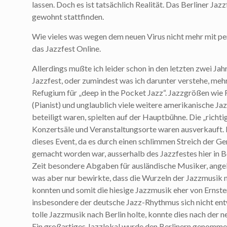
lassen. Doch es ist tatsächlich Realität. Das Berliner Ja
gewohnt stattfinden.
Wie vieles was wegen dem neuen Virus nicht mehr mit pe
das Jazzfest Online.
Allerdings mußte ich leider schon in den letzten zwei Jahr
Jazzfest, oder zumindest was ich darunter verstehe, mehr 
Refugium für „deep in the Pocket Jazz“. Jazzgrößen wi
(Pianist) und unglaublich viele weitere amerikanische J
beteiligt waren, spielten auf der Hauptbühne. Die „rich
Konzertsäle und Veranstaltungsorte waren ausverkauft. D
dieses Event, da es durch einen schlimmen Streich der 
gemacht worden war, ausserhalb des Jazzfestes hier in B
Zeit besondere Abgaben für ausländische Musiker, angeb
was aber nur bewirkte, dass die Wurzeln der Jazzmusik 
konnten und somit die hiesige Jazzmusik eher von Ernst
insbesondere der deutsche Jazz-Rhythmus sich nicht en
tolle Jazzmusik nach Berlin holte, konnte dies nach der
Ein großartiges Jazzlokal wurde den Berlinern genomm