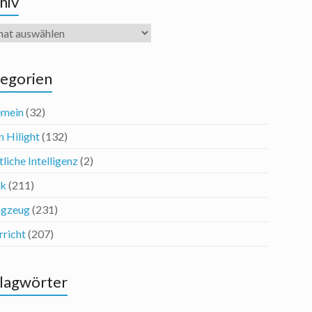
hiv
iv
egorien
emein
(32)
n Hilight
(132)
liche Intelligenz
(2)
ik
(211)
agzeug
(231)
rricht
(207)
lagwörter