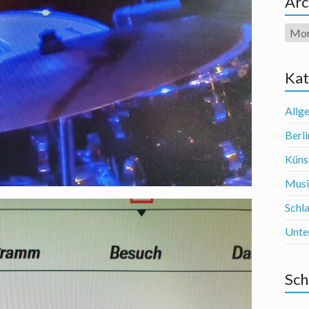
Arc
Arch
Kat
Allg
Berli
Künst
Mus
Schl
Unte
Sch