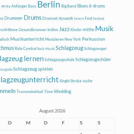
Berlin
Blues
d-drums
l
Anfänger
Bass
Big Band
Afrika
Drums
Drummer
be
Drumset
dynamik
Fest
feiern
festival
Musik
Jazz
mitte
eschrittene
Gesundbrunnen
Indien
Kinder
Musikunterricht
Perkussion
alisch
Musizieren
New York
thmus
Schlagzeug
Ride Cymbal
Schlagzeuger
Rock-Musik
lagzeug lernen
Schlagzeugschüler
Schlagzeugschule
Schlagzeug spielen
zeugsolo
lagzeugunterricht
Single Stroke
suche
mmeln
Wedding
Trommelwirbel
Töne
August 2026
D
M
D
F
S
S