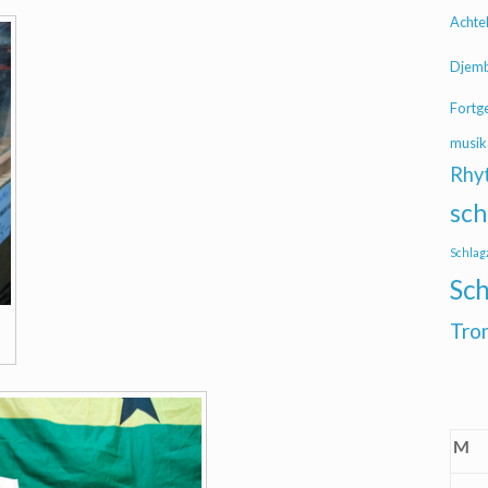
Achte
Djem
Fortg
musik
Rhy
sch
Schlag
Sch
Tro
M