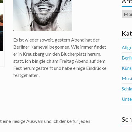
Arc
Arch
Kat
Es ist wieder soweit, gestern Abend hat der
Berliner Karneval begonnen. Wie immer findet
Allg
er in Kreuzberg um den Blücherplatz herum,
Berli
statt. Ich bin gleich am Freitag Abend auf dem
Fest herumgestreift und habe einige Eindrücke
Künst
festgehalten.
Mus
Schl
Unte
Sch
t eine riesige Auswahl und ich denke für jeden