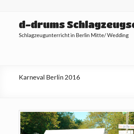
Skip
to
content
d-drums Schlagzeugs
Schlagzeugunterricht in Berlin Mitte/ Wedding
Karneval Berlin 2016