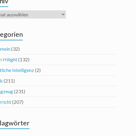
hiv
iv
egorien
emein
(32)
n Hilight
(132)
liche Intelligenz
(2)
ik
(211)
agzeug
(231)
rricht
(207)
lagwörter