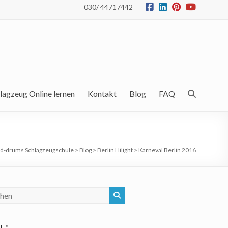
030/ 44717442
lagzeug Online lernen
Kontakt
Blog
FAQ
d-drums Schlagzeugschule
>
Blog
>
Berlin Hilight
>
Karneval Berlin 2016