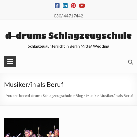
Skip
to
030/ 44717442
content
d-drums Schlagzeugschule
Schlagzeugunterricht in Berlin Mitte/ Wedding
Musiker/in als Beruf
You are here:
d-drums Schlagzeugschule
>
Blog
>
Musik
>
Musiker/in als Beruf