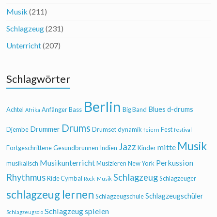
Musik
(211)
Schlagzeug
(231)
Unterricht
(207)
Schlagwörter
Berlin
Blues
d-drums
Achtel
Anfänger
Bass
Big Band
Afrika
Drums
Drummer
Djembe
Drumset
dynamik
Fest
feiern
festival
Musik
Jazz
mitte
Fortgeschrittene
Gesundbrunnen
Indien
Kinder
Musikunterricht
Perkussion
musikalisch
Musizieren
New York
Rhythmus
Schlagzeug
Ride Cymbal
Schlagzeuger
Rock-Musik
schlagzeug lernen
Schlagzeugschüler
Schlagzeugschule
Schlagzeug spielen
Schlagzeugsolo