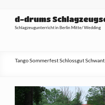
Skip
to
content
d-drums Schlagzeugs
Schlagzeugunterricht in Berlin Mitte/ Wedding
Tango Sommerfest Schlossgut Schwan