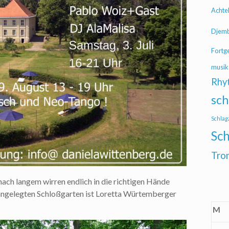
Achte
Djem
Fortg
musik
Rhy
sch
Schlag
Sch
Tro
ach langem wirren endlich in die richtigen Hände
ngelegten Schloßgarten ist Loretta Würtemberger
M