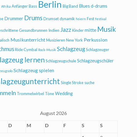
Berlin
Blues
d-drums
l
Anfänger
Bass
Big Band
Afrika
Drums
Drummer
be
Drumset
dynamik
Fest
feiern
festival
Musik
Jazz
mitte
eschrittene
Gesundbrunnen
Indien
Kinder
Musikunterricht
Perkussion
alisch
Musizieren
New York
thmus
Schlagzeug
Ride Cymbal
Schlagzeuger
Rock-Musik
lagzeug lernen
Schlagzeugschüler
Schlagzeugschule
Schlagzeug spielen
zeugsolo
lagzeugunterricht
Single Stroke
suche
mmeln
Wedding
Trommelwirbel
Töne
August 2026
D
M
D
F
S
S