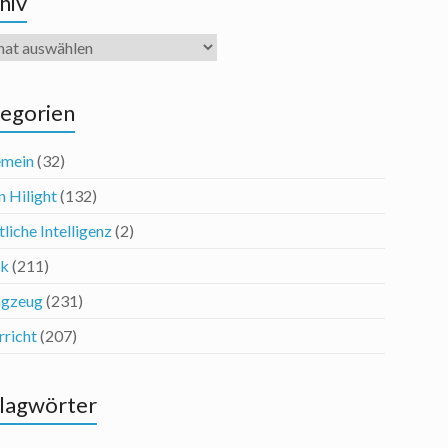
hiv
iv
egorien
emein
(32)
n Hilight
(132)
liche Intelligenz
(2)
ik
(211)
agzeug
(231)
rricht
(207)
lagwörter