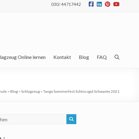
030/ 44717442
lagzeug Online lernen
Kontakt
Blog
FAQ
hule
>
Blog
>
Schlagzeug
>
Tango Sommerfest Schlossgut Schwante 2021