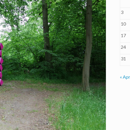
3
10
17
24
31
« Apr