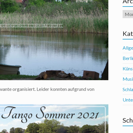
Arc
Arch
Kat
Allg
Berli
Künst
Mus
wante organisiert. Leider konnten aufgrund von
Schl
Unte
Sch