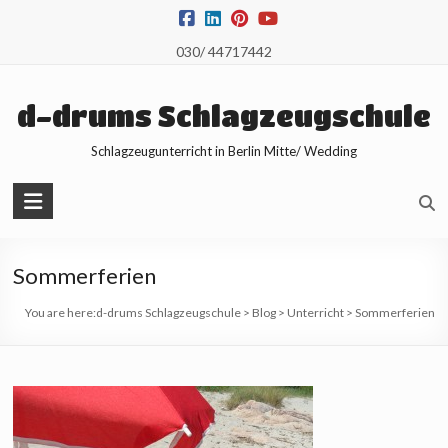
Skip
to
030/ 44717442
content
d-drums Schlagzeugschule
Schlagzeugunterricht in Berlin Mitte/ Wedding
Sommerferien
You are here:
d-drums Schlagzeugschule
>
Blog
>
Unterricht
>
Sommerferien