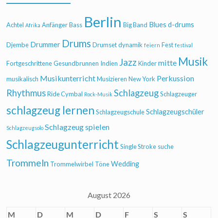
Berlin
Blues
d-drums
Achtel
Anfänger
Bass
Big Band
Afrika
Drums
Drummer
Djembe
Drumset
dynamik
Fest
feiern
festival
Musik
Jazz
mitte
Fortgeschrittene
Gesundbrunnen
Indien
Kinder
Musikunterricht
Perkussion
musikalisch
Musizieren
New York
Rhythmus
Schlagzeug
Ride Cymbal
Schlagzeuger
Rock-Musik
schlagzeug lernen
Schlagzeugschüler
Schlagzeugschule
Schlagzeug spielen
Schlagzeugsolo
Schlagzeugunterricht
Single Stroke
suche
Trommeln
Wedding
Trommelwirbel
Töne
August 2026
M
D
M
D
F
S
S