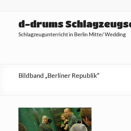
Skip
to
content
d-drums Schlagzeugs
Schlagzeugunterricht in Berlin Mitte/ Wedding
Bildband „Berliner Republik“