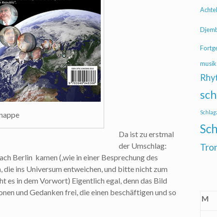
Achte
Djem
Fortg
musik
Rhy
sch
Schlag
Knappe
Sch
Da ist zu erstmal
der Umschlag:
Tro
 nach Berlin kamen (,wie in einer Besprechung des
, die ins Universum entweichen, und bitte nicht zum
ht es in dem Vorwort) Eigentlich egal, denn das Bild
onen und Gedanken frei, die einen beschäftigen und so
M