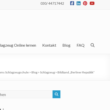
030/ 44717442
lagzeug Online lernen
Kontakt
Blog
FAQ
ums Schlagzeugschule
>
Blog
>
Schlagzeug
>
Bildband „Berliner Republik“