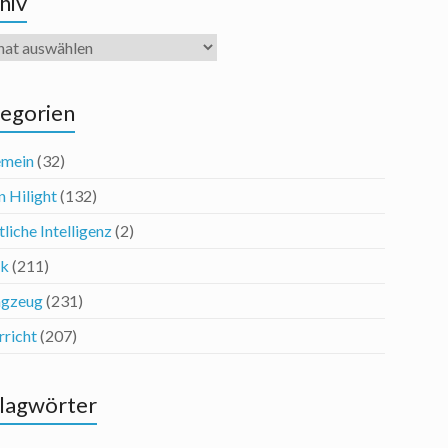
hiv
iv
egorien
emein
(32)
n Hilight
(132)
liche Intelligenz
(2)
ik
(211)
agzeug
(231)
rricht
(207)
lagwörter