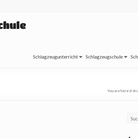
chule
Schlagzeugunterricht
Schlagzeugschule
Sch
You are here:
d-dr