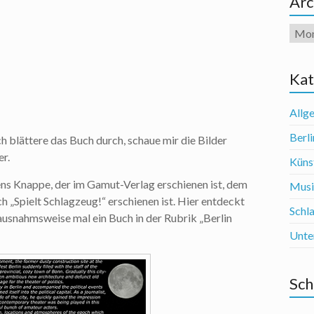
Arc
Arch
Kat
Allg
Berli
h blättere das Buch durch, schaue mir die Bilder
er.
Künst
ens Knappe, der im Gamut-Verlag erschienen ist, dem
Mus
 „Spielt Schlagzeug!“ erschienen ist. Hier entdeckt
Schl
usnahmsweise mal ein Buch in der Rubrik „Berlin
Unte
Sch