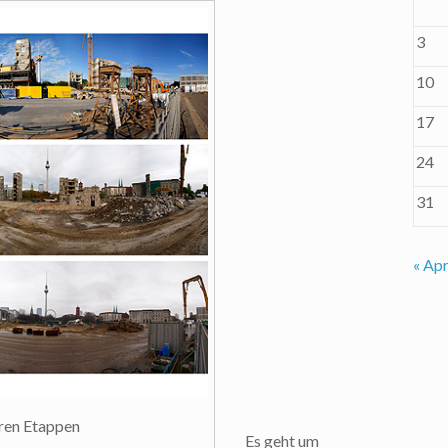
3
10
17
24
31
« Apr
eren Etappen
Es geht um