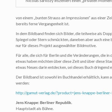
Nicolas Sarkozy inszeniert einen „privaten Mome
von einem „bunten Strauss an Impressionen“ aus einer Zeit
bereits ferne Vergangenheit ist.
In dem Bildband finden sich Bilder, die teilweise als Do
Spiegel oder Stern schmückten, daneben aber auch eine b
nur für dieses Projekt ausgewählter Bildmotive.
Für alle, die sich für Berlin und die Veränderungen, die in
etwas haben möchten über diese Zeit und über diese Stad
etwas Neues darin entdecken, sei dieses Buch dringend 
Der Bildband ist sowohl im Buchhandel erhältlich, kann 
werden:
http://gamut-verlag.de/?product=jens-knappe-berliner
Jens Knappe: Berliner Republik.
Hauptstadt als Bühne.