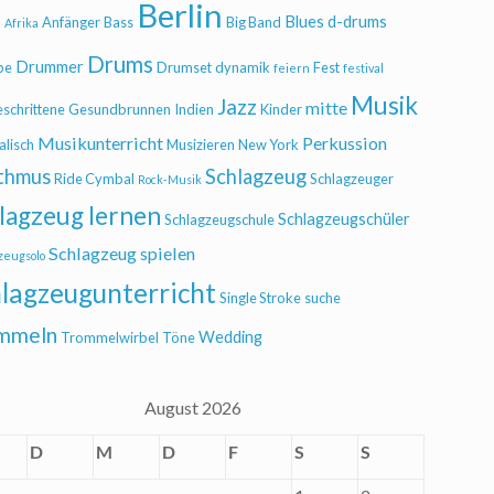
Berlin
Blues
d-drums
l
Anfänger
Bass
Big Band
Afrika
Drums
Drummer
be
Drumset
dynamik
Fest
feiern
festival
Musik
Jazz
mitte
eschrittene
Gesundbrunnen
Indien
Kinder
Musikunterricht
Perkussion
alisch
Musizieren
New York
thmus
Schlagzeug
Ride Cymbal
Schlagzeuger
Rock-Musik
lagzeug lernen
Schlagzeugschüler
Schlagzeugschule
Schlagzeug spielen
zeugsolo
lagzeugunterricht
Single Stroke
suche
mmeln
Wedding
Trommelwirbel
Töne
August 2026
D
M
D
F
S
S