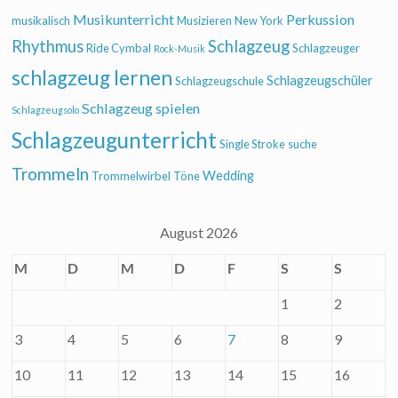
Musikunterricht
Perkussion
musikalisch
Musizieren
New York
Rhythmus
Schlagzeug
Ride Cymbal
Schlagzeuger
Rock-Musik
schlagzeug lernen
Schlagzeugschüler
Schlagzeugschule
Schlagzeug spielen
Schlagzeugsolo
Schlagzeugunterricht
Single Stroke
suche
Trommeln
Wedding
Trommelwirbel
Töne
August 2026
M
D
M
D
F
S
S
1
2
3
4
5
6
7
8
9
10
11
12
13
14
15
16