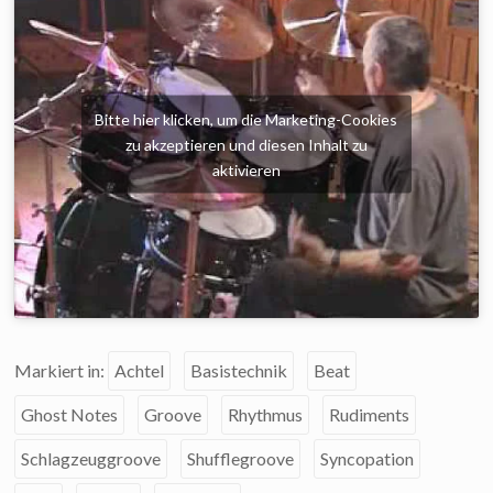
Bitte hier klicken, um die Marketing-Cookies
zu akzeptieren und diesen Inhalt zu
aktivieren
Markiert in:
Achtel
Basistechnik
Beat
Ghost Notes
Groove
Rhythmus
Rudiments
Schlagzeuggroove
Shufflegroove
Syncopation