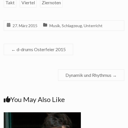
Takt
Viertel
Ziernoten
27. März 2015
Musik
,
Schlagzeug
,
Unterricht
←
d-drums Osterfeier 2015
Dynamik und Rhythmus
→
You May Also Like