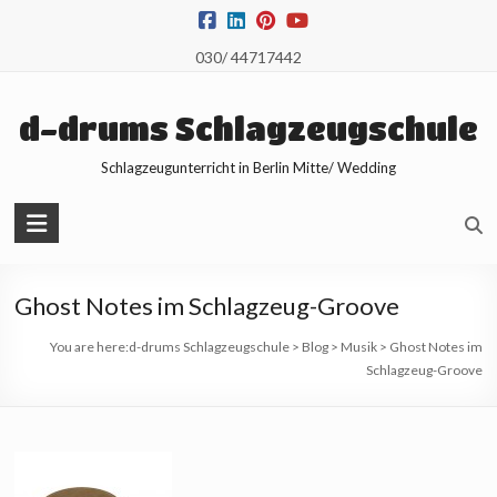
Skip
to
030/ 44717442
content
d-drums Schlagzeugschule
Schlagzeugunterricht in Berlin Mitte/ Wedding
Ghost Notes im Schlagzeug-Groove
You are here:
d-drums Schlagzeugschule
>
Blog
>
Musik
>
Ghost Notes im
Schlagzeug-Groove